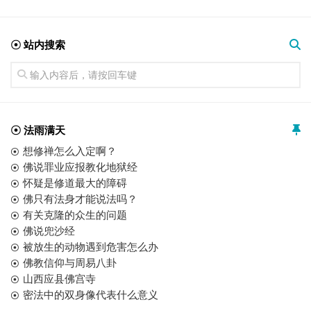
☉ 站内搜索
☉ 法雨满天
想修禅怎么入定啊？
佛说罪业应报教化地狱经
怀疑是修道最大的障碍
佛只有法身才能说法吗？
有关克隆的众生的问题
佛说兜沙经
被放生的动物遇到危害怎么办
佛教信仰与周易八卦
山西应县佛宫寺
密法中的双身像代表什么意义