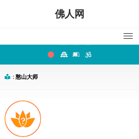
Skip
to
佛人网
content
:
憨山大师