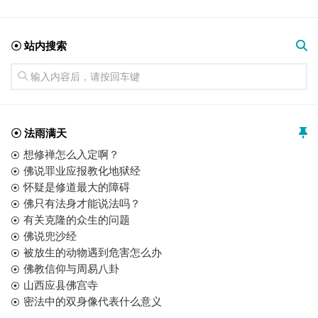
☉ 站内搜索
☉ 法雨满天
想修禅怎么入定啊？
佛说罪业应报教化地狱经
怀疑是修道最大的障碍
佛只有法身才能说法吗？
有关克隆的众生的问题
佛说兜沙经
被放生的动物遇到危害怎么办
佛教信仰与周易八卦
山西应县佛宫寺
密法中的双身像代表什么意义