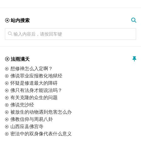
☉ 站内搜索
☉ 法雨满天
想修禅怎么入定啊？
佛说罪业应报教化地狱经
怀疑是修道最大的障碍
佛只有法身才能说法吗？
有关克隆的众生的问题
佛说兜沙经
被放生的动物遇到危害怎么办
佛教信仰与周易八卦
山西应县佛宫寺
密法中的双身像代表什么意义