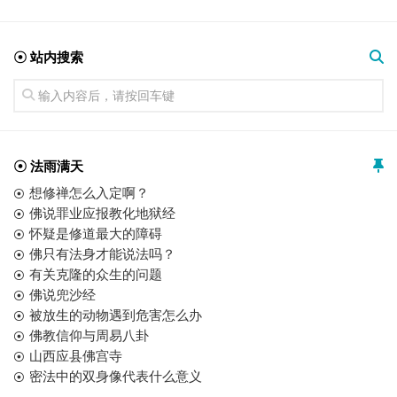
☉ 站内搜索
☉ 法雨满天
想修禅怎么入定啊？
佛说罪业应报教化地狱经
怀疑是修道最大的障碍
佛只有法身才能说法吗？
有关克隆的众生的问题
佛说兜沙经
被放生的动物遇到危害怎么办
佛教信仰与周易八卦
山西应县佛宫寺
密法中的双身像代表什么意义