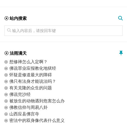
☉ 站内搜索
☉ 法雨满天
想修禅怎么入定啊？
佛说罪业应报教化地狱经
怀疑是修道最大的障碍
佛只有法身才能说法吗？
有关克隆的众生的问题
佛说兜沙经
被放生的动物遇到危害怎么办
佛教信仰与周易八卦
山西应县佛宫寺
密法中的双身像代表什么意义