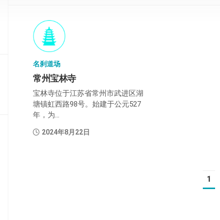
部
般
若
部
名刹道场
华
常州宝林寺
严
部
宝林寺位于江苏省常州市武进区湖
塘镇虹西路98号。始建于公元527
涅
年，为...
槃
部
2024年8月22日
大
集
部
1
经
集
部