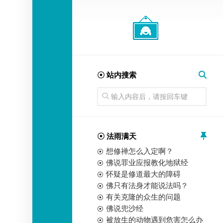
经
师
☉ 站内搜索
☉ 法雨满天
想修禅怎么入定啊？
佛说罪业应报教化地狱经
怀疑是修道最大的障碍
佛只有法身才能说法吗？
有关克隆的众生的问题
佛说兜沙经
被放生的动物遇到危害怎么办