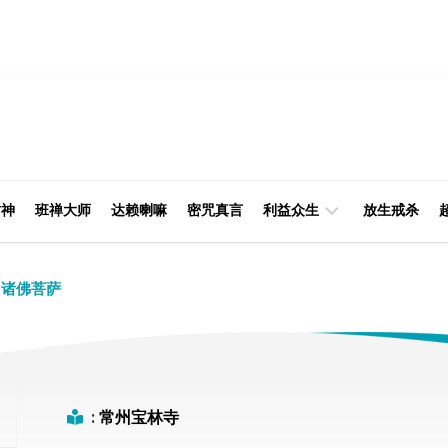
财神
班禅大师
达赖喇嘛
密咒真言
利益众生
放生戒杀
经
律
诸佛菩萨
典
部
印
阿
光
含
大
部
师
:
常州宝林寺
本
缘