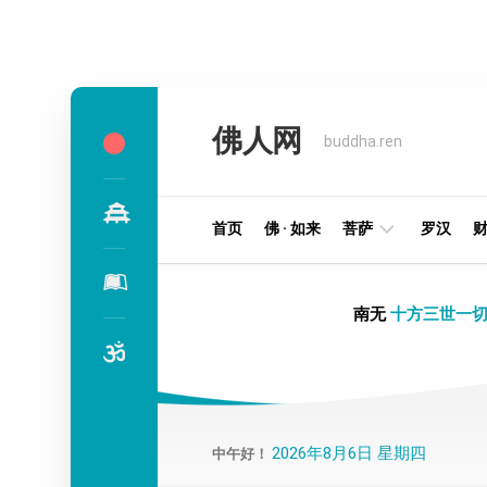
Skip
to
佛人网
content
buddha.ren
首页
佛 · 如来
菩萨
罗汉
明
南无
十方三世一切
王
部
金
刚
部
2026年8月6日 星期四
中午好！
译