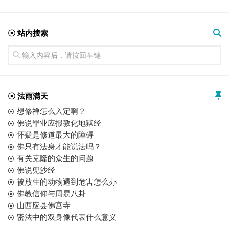
☉ 站内搜索
☉ 法雨满天
想修禅怎么入定啊？
佛说罪业应报教化地狱经
怀疑是修道最大的障碍
佛只有法身才能说法吗？
有关克隆的众生的问题
佛说兜沙经
被放生的动物遇到危害怎么办
佛教信仰与周易八卦
山西应县佛宫寺
密法中的双身像代表什么意义