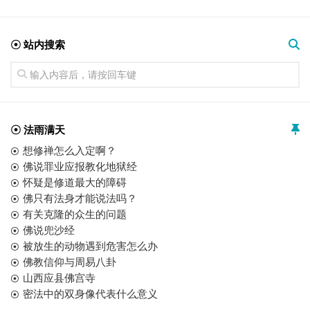
☉ 站内搜索
☉ 法雨满天
想修禅怎么入定啊？
佛说罪业应报教化地狱经
怀疑是修道最大的障碍
佛只有法身才能说法吗？
有关克隆的众生的问题
佛说兜沙经
被放生的动物遇到危害怎么办
佛教信仰与周易八卦
山西应县佛宫寺
密法中的双身像代表什么意义