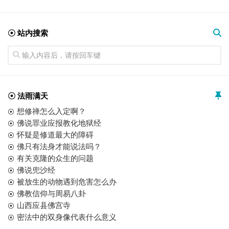
☉ 站内搜索
☉ 法雨满天
想修禅怎么入定啊？
佛说罪业应报教化地狱经
怀疑是修道最大的障碍
佛只有法身才能说法吗？
有关克隆的众生的问题
佛说兜沙经
被放生的动物遇到危害怎么办
佛教信仰与周易八卦
山西应县佛宫寺
密法中的双身像代表什么意义