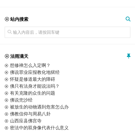
☉ 站内搜索
☉ 法雨满天
想修禅怎么入定啊？
佛说罪业应报教化地狱经
怀疑是修道最大的障碍
佛只有法身才能说法吗？
有关克隆的众生的问题
佛说兜沙经
被放生的动物遇到危害怎么办
佛教信仰与周易八卦
山西应县佛宫寺
密法中的双身像代表什么意义