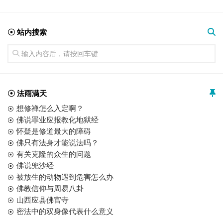
☉ 站内搜索
☉ 法雨满天
想修禅怎么入定啊？
佛说罪业应报教化地狱经
怀疑是修道最大的障碍
佛只有法身才能说法吗？
有关克隆的众生的问题
佛说兜沙经
被放生的动物遇到危害怎么办
佛教信仰与周易八卦
山西应县佛宫寺
密法中的双身像代表什么意义