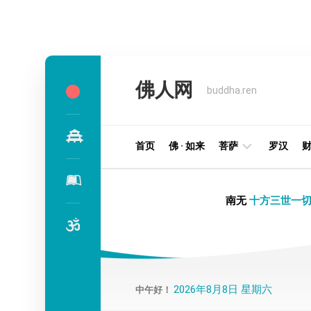
Skip
to
佛人网
content
buddha.ren
首页
佛 · 如来
菩萨
罗汉
明
南无
十方三世一切
王
部
金
刚
部
2026年8月8日 星期六
中午好！
译