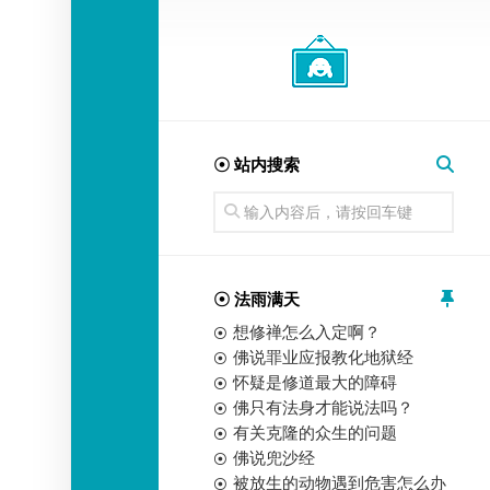
经
师
☉ 站内搜索
☉ 法雨满天
想修禅怎么入定啊？
佛说罪业应报教化地狱经
怀疑是修道最大的障碍
佛只有法身才能说法吗？
有关克隆的众生的问题
佛说兜沙经
被放生的动物遇到危害怎么办