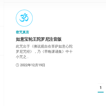
部
般
若
部
密咒真言
华
严
如意宝轮王陀罗尼注音版
部
此咒出于《佛说观自在菩萨如意心陀
罗尼咒经》，乃《早晚课诵集》中十
涅
小咒之...
槃
部
2022年12月19日
大
集
部
1
经
集
部