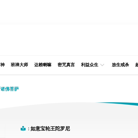
财神
班禅大师
达赖喇嘛
密咒真言
利益众生
放生戒杀
经
律
诸佛菩萨
典
部
印
阿
光
含
大
部
师
:
如意宝轮王陀罗尼
本
缘