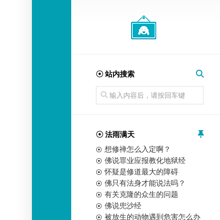
经
师
☉ 站内搜索
☉ 法雨满天
想修禅怎么入定啊？
佛说罪业应报教化地狱经
怀疑是修道最大的障碍
佛只有法身才能说法吗？
有关克隆的众生的问题
佛说兜沙经
被放生的动物遇到危害怎么办