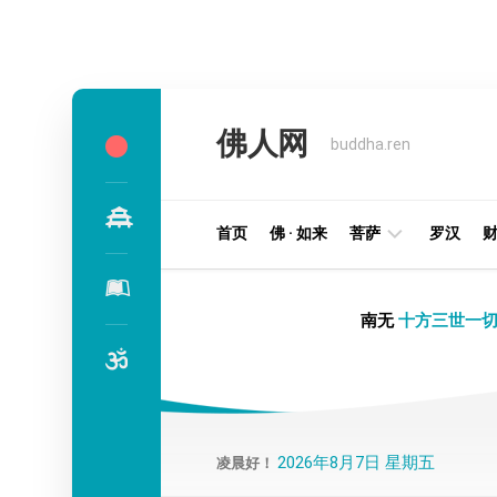
Skip
to
佛人网
content
buddha.ren
首页
佛 · 如来
菩萨
罗汉
明
南无
十方三世一切
王
部
金
刚
部
2026年8月7日 星期五
凌晨好！
译