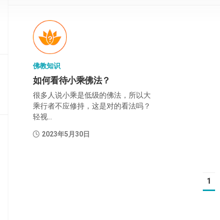
部
般
若
部
佛教知识
华
严
如何看待小乘佛法？
部
很多人说小乘是低级的佛法，所以大
乘行者不应修持，这是对的看法吗？
涅
轻视...
槃
部
2023年5月30日
大
集
部
1
经
集
部