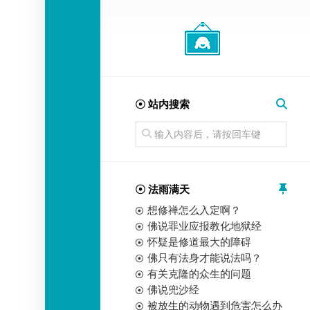
经
师
☉ 站内搜索
☉ 法雨满天
想修禅怎么入定啊？
佛说罪业应报教化地狱经
怀疑是修道最大的障碍
佛只有法身才能说法吗？
有关克隆的众生的问题
佛说兜沙经
被放生的动物遇到危害怎么办