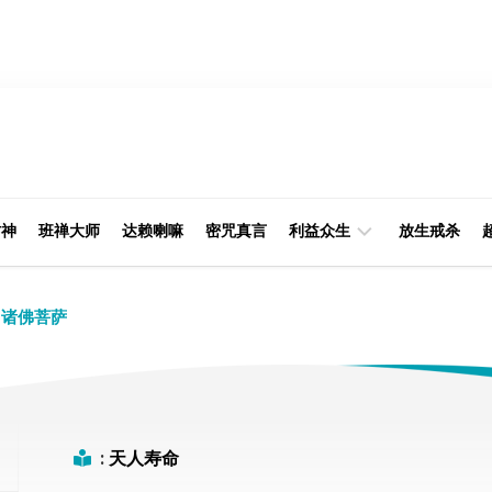
财神
班禅大师
达赖喇嘛
密咒真言
利益众生
放生戒杀
经
律
诸佛菩萨
典
部
印
阿
光
含
大
部
师
:
天人寿命
本
缘