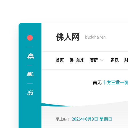
Skip
to
佛人网
content
buddha.ren
首页
佛 · 如来
菩萨
罗汉
明
南无
十方三世一切
王
部
金
刚
部
2026年8月9日 星期日
早上好！
译