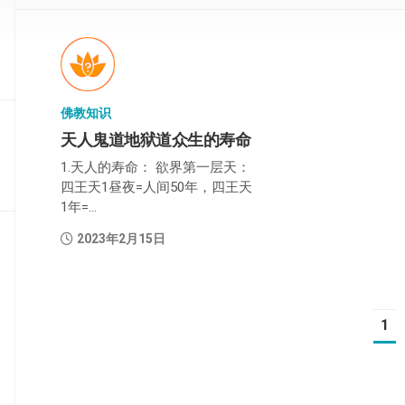
部
般
若
部
佛教知识
华
天人鬼道地狱道众生的寿命
严
部
1.天人的寿命： 欲界第一层天：
四王天1昼夜=人间50年，四王天
涅
1年=...
槃
部
2023年2月15日
大
集
部
1
经
集
部