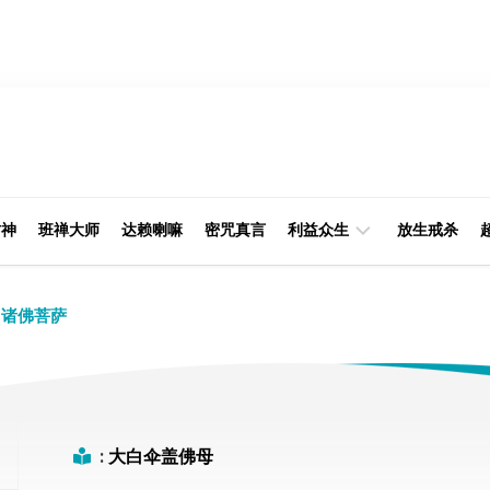
财神
班禅大师
达赖喇嘛
密咒真言
利益众生
放生戒杀
经
律
诸佛菩萨
典
部
印
阿
光
含
大
部
师
:
大白伞盖佛母
本
缘