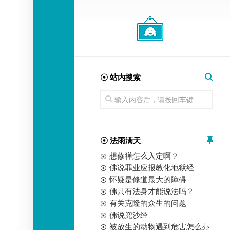
经
师
☉ 站内搜索
☉ 法雨满天
想修禅怎么入定啊？
佛说罪业应报教化地狱经
怀疑是修道最大的障碍
佛只有法身才能说法吗？
有关克隆的众生的问题
佛说兜沙经
被放生的动物遇到危害怎么办