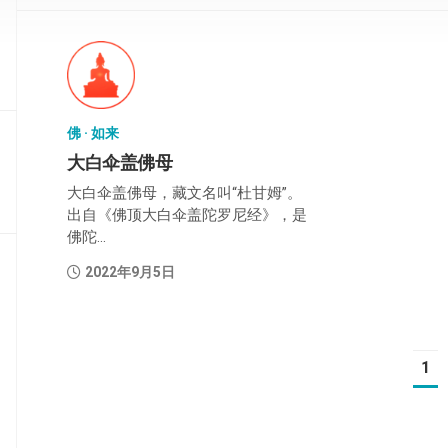
部
般
若
部
佛 · 如来
华
严
大白伞盖佛母
部
大白伞盖佛母，藏文名叫“杜甘姆”。
出自《佛顶大白伞盖陀罗尼经》，是
涅
佛陀...
槃
部
2022年9月5日
大
集
部
1
经
集
部