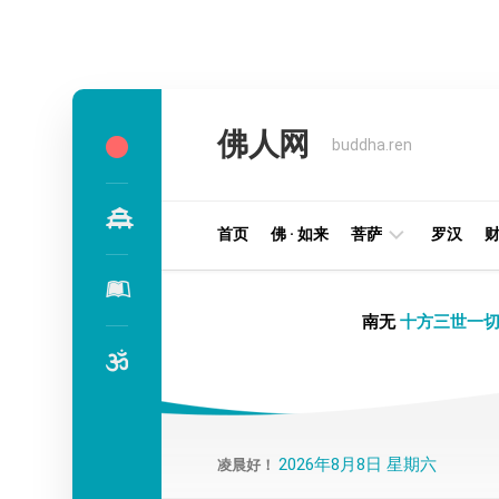
Skip
to
佛人网
content
buddha.ren
首页
佛 · 如来
菩萨
罗汉
明
南无
十方三世一切
王
部
金
刚
部
2026年8月8日 星期六
凌晨好！
译