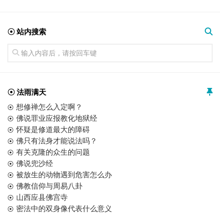
☉ 站内搜索
☉ 法雨满天
想修禅怎么入定啊？
佛说罪业应报教化地狱经
怀疑是修道最大的障碍
佛只有法身才能说法吗？
有关克隆的众生的问题
佛说兜沙经
被放生的动物遇到危害怎么办
佛教信仰与周易八卦
山西应县佛宫寺
密法中的双身像代表什么意义