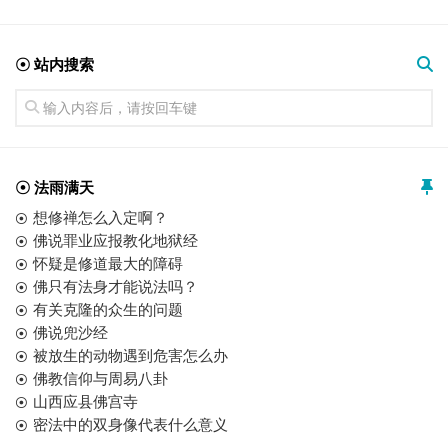
☉ 站内搜索
☉ 法雨满天
想修禅怎么入定啊？
佛说罪业应报教化地狱经
怀疑是修道最大的障碍
佛只有法身才能说法吗？
有关克隆的众生的问题
佛说兜沙经
被放生的动物遇到危害怎么办
佛教信仰与周易八卦
山西应县佛宫寺
密法中的双身像代表什么意义