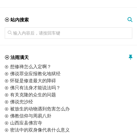
☉ 站内搜索
☉ 法雨满天
想修禅怎么入定啊？
佛说罪业应报教化地狱经
怀疑是修道最大的障碍
佛只有法身才能说法吗？
有关克隆的众生的问题
佛说兜沙经
被放生的动物遇到危害怎么办
佛教信仰与周易八卦
山西应县佛宫寺
密法中的双身像代表什么意义