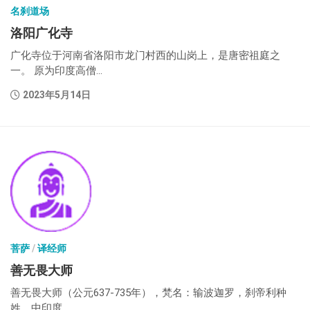
名刹道场
洛阳广化寺
广化寺位于河南省洛阳市龙门村西的山岗上，是唐密祖庭之
一。 原为印度高僧...
2023年5月14日
菩萨
/
译经师
善无畏大师
善无畏大师（公元637-735年），梵名：输波迦罗，刹帝利种
姓，中印度...