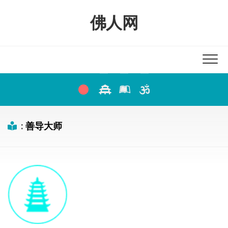
Skip
to
佛人网
content
:
善导大师