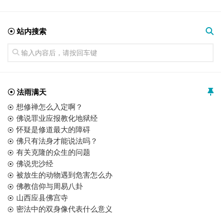
☉ 站内搜索
☉ 法雨满天
想修禅怎么入定啊？
佛说罪业应报教化地狱经
怀疑是修道最大的障碍
佛只有法身才能说法吗？
有关克隆的众生的问题
佛说兜沙经
被放生的动物遇到危害怎么办
佛教信仰与周易八卦
山西应县佛宫寺
密法中的双身像代表什么意义