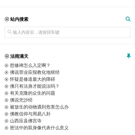
☉ 站内搜索
☉ 法雨满天
想修禅怎么入定啊？
佛说罪业应报教化地狱经
怀疑是修道最大的障碍
佛只有法身才能说法吗？
有关克隆的众生的问题
佛说兜沙经
被放生的动物遇到危害怎么办
佛教信仰与周易八卦
山西应县佛宫寺
密法中的双身像代表什么意义