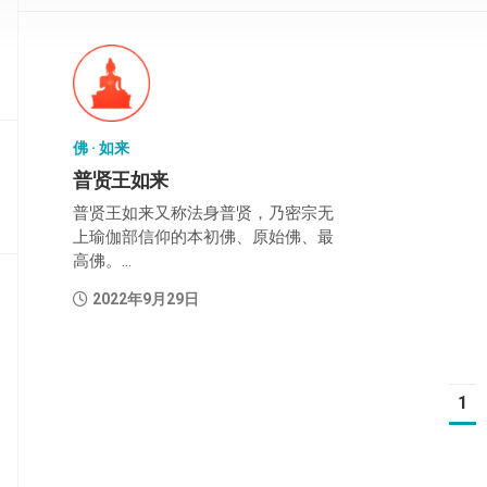
部
般
若
部
佛 · 如来
华
严
普贤王如来
部
普贤王如来又称法身普贤，乃密宗无
上瑜伽部信仰的本初佛、原始佛、最
涅
高佛。...
槃
部
2022年9月29日
大
集
部
1
经
集
部