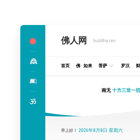
Skip
to
佛人网
content
buddha.ren
首页
佛 · 如来
菩萨
罗汉
明
南无
十方三世一切
王
部
金
刚
部
2026年8月8日 星期六
早上好！
译