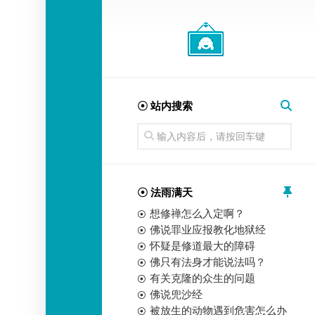
经
师
☉ 站内搜索
☉ 法雨满天
想修禅怎么入定啊？
佛说罪业应报教化地狱经
怀疑是修道最大的障碍
佛只有法身才能说法吗？
有关克隆的众生的问题
佛说兜沙经
被放生的动物遇到危害怎么办