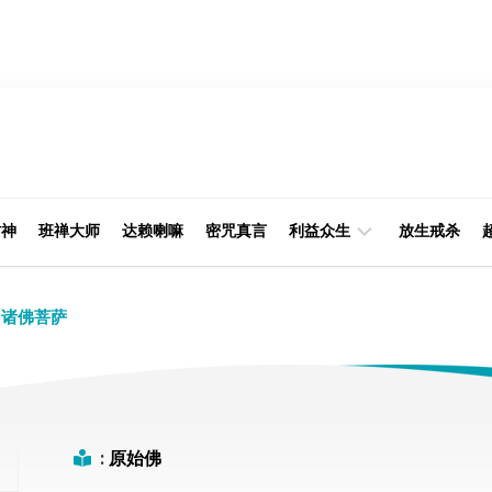
财神
班禅大师
达赖喇嘛
密咒真言
利益众生
放生戒杀
经
律
诸佛菩萨
典
部
印
阿
光
含
大
部
师
:
原始佛
本
缘