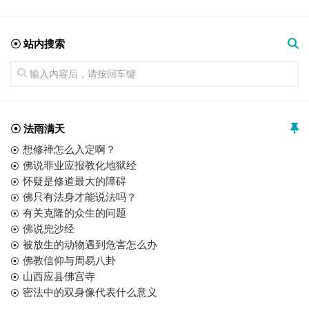
☉ 站内搜索
☉ 法雨满天
想修禅怎么入定啊？
佛说罪业应报教化地狱经
怀疑是修道最大的障碍
佛只有法身才能说法吗？
有关克隆的众生的问题
佛说兜沙经
被放生的动物遇到危害怎么办
佛教信仰与周易八卦
山西应县佛宫寺
密法中的双身像代表什么意义