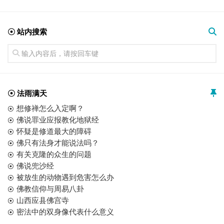
☉ 站内搜索
☉ 法雨满天
想修禅怎么入定啊？
佛说罪业应报教化地狱经
怀疑是修道最大的障碍
佛只有法身才能说法吗？
有关克隆的众生的问题
佛说兜沙经
被放生的动物遇到危害怎么办
佛教信仰与周易八卦
山西应县佛宫寺
密法中的双身像代表什么意义