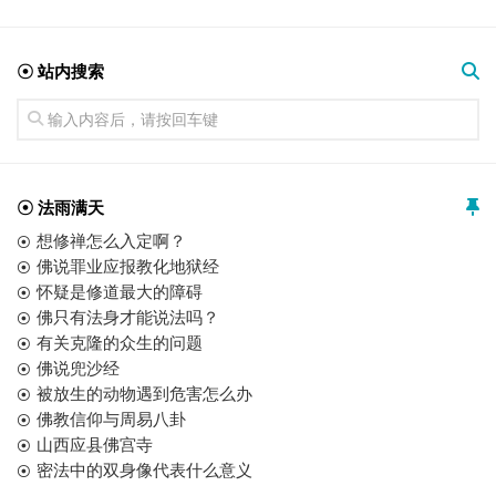
☉ 站内搜索
☉ 法雨满天
想修禅怎么入定啊？
佛说罪业应报教化地狱经
怀疑是修道最大的障碍
佛只有法身才能说法吗？
有关克隆的众生的问题
佛说兜沙经
被放生的动物遇到危害怎么办
佛教信仰与周易八卦
山西应县佛宫寺
密法中的双身像代表什么意义