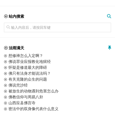
☉ 站内搜索
☉ 法雨满天
想修禅怎么入定啊？
佛说罪业应报教化地狱经
怀疑是修道最大的障碍
佛只有法身才能说法吗？
有关克隆的众生的问题
佛说兜沙经
被放生的动物遇到危害怎么办
佛教信仰与周易八卦
山西应县佛宫寺
密法中的双身像代表什么意义