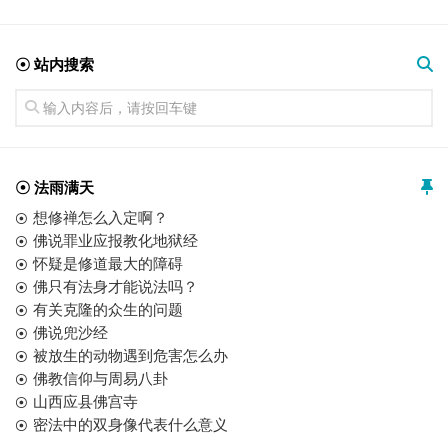
☉ 站内搜索
☉ 法雨满天
想修禅怎么入定啊？
佛说罪业应报教化地狱经
怀疑是修道最大的障碍
佛只有法身才能说法吗？
有关克隆的众生的问题
佛说兜沙经
被放生的动物遇到危害怎么办
佛教信仰与周易八卦
山西应县佛宫寺
密法中的双身像代表什么意义