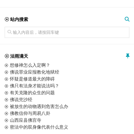
☉ 站内搜索
☉ 法雨满天
想修禅怎么入定啊？
佛说罪业应报教化地狱经
怀疑是修道最大的障碍
佛只有法身才能说法吗？
有关克隆的众生的问题
佛说兜沙经
被放生的动物遇到危害怎么办
佛教信仰与周易八卦
山西应县佛宫寺
密法中的双身像代表什么意义