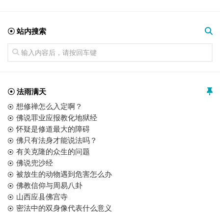
☉ 站内搜索
☉ 法雨满天
想修禅怎么入定啊？
佛说罪业应报教化地狱经
怀疑是修道最大的障碍
佛只有法身才能说法吗？
有关克隆的众生的问题
佛说兜沙经
被放生的动物遇到危害怎么办
佛教信仰与周易八卦
山西应县佛宫寺
密法中的双身像代表什么意义