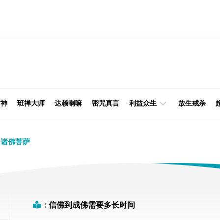
财神
班禅大师
达赖喇嘛
密咒真言
利益众生
放生戒杀
经
律
诸佛菩萨
典
部
印
阿
光
含
大
部
师
:
信佛到成佛需要多长时间
本
缘