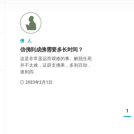
部
般
若
部
佛 · 人
华
严
信佛到成佛需要多长时间？
部
这是非常遥远而艰难的事。解脱生死
并不太难，证辟支佛果，多则百劫，
涅
速则四...
槃
部
2023年2月1日
大
集
部
1
经
集
部