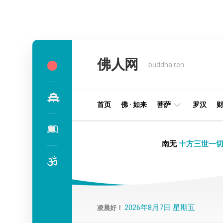
Skip
to
佛人网
content
buddha.ren
首页
佛 · 如来
菩萨
罗汉
明
南无
十方三世一切
王
部
金
刚
部
2026年8月7日 星期五
凌晨好！
译