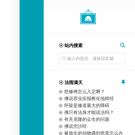
经
师
☉ 站内搜索
☉ 法雨满天
想修禅怎么入定啊？
佛说罪业应报教化地狱经
怀疑是修道最大的障碍
佛只有法身才能说法吗？
有关克隆的众生的问题
佛说兜沙经
被放生的动物遇到危害怎么办