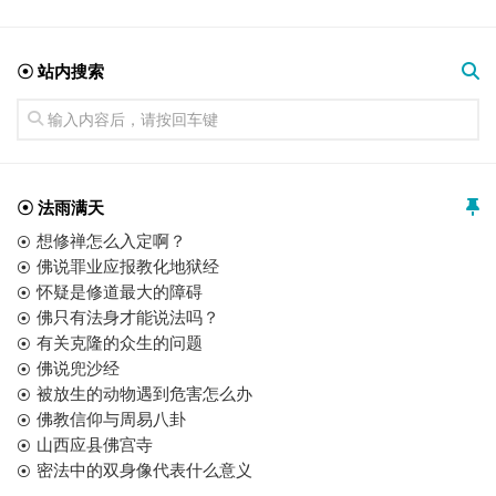
☉ 站内搜索
☉ 法雨满天
想修禅怎么入定啊？
佛说罪业应报教化地狱经
怀疑是修道最大的障碍
佛只有法身才能说法吗？
有关克隆的众生的问题
佛说兜沙经
被放生的动物遇到危害怎么办
佛教信仰与周易八卦
山西应县佛宫寺
密法中的双身像代表什么意义