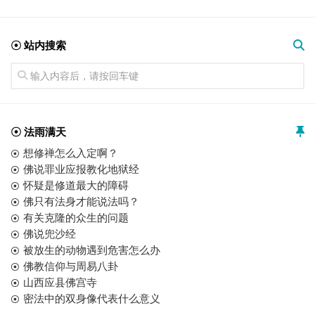
☉ 站内搜索
☉ 法雨满天
想修禅怎么入定啊？
佛说罪业应报教化地狱经
怀疑是修道最大的障碍
佛只有法身才能说法吗？
有关克隆的众生的问题
佛说兜沙经
被放生的动物遇到危害怎么办
佛教信仰与周易八卦
山西应县佛宫寺
密法中的双身像代表什么意义