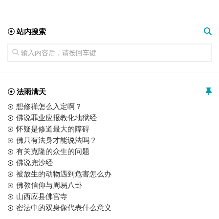
☉ 站内搜索
☉ 法雨满天
想修禅怎么入定啊？
佛说罪业应报教化地狱经
怀疑是修道最大的障碍
佛只有法身才能说法吗？
有关克隆的众生的问题
佛说兜沙经
被放生的动物遇到危害怎么办
佛教信仰与周易八卦
山西应县佛宫寺
密法中的双身像代表什么意义