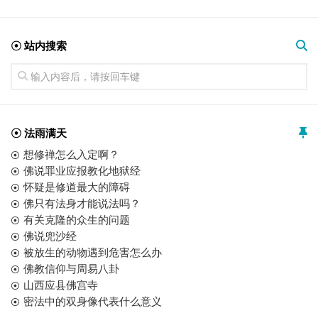
☉ 站内搜索
☉ 法雨满天
想修禅怎么入定啊？
佛说罪业应报教化地狱经
怀疑是修道最大的障碍
佛只有法身才能说法吗？
有关克隆的众生的问题
佛说兜沙经
被放生的动物遇到危害怎么办
佛教信仰与周易八卦
山西应县佛宫寺
密法中的双身像代表什么意义