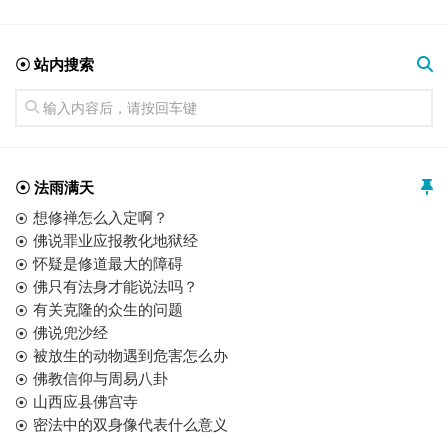
☉ 站内搜索
☉ 法雨满天
想修禅怎么入定啊？
佛说罪业应报教化地狱经
怀疑是修道最大的障碍
佛只有法身才能说法吗？
有关克隆的众生的问题
佛说兜沙经
被放生的动物遇到危害怎么办
佛教信仰与周易八卦
山西应县佛宫寺
密法中的双身像代表什么意义