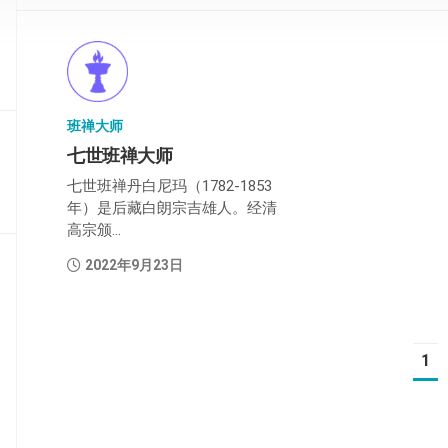
部
般
若
部
班禅大师
华
七世班禅大师
严
部
七世班禅丹白尼玛（1782-1853
年）是后藏白朗宗吉雄人。经清
涅
高宗颁...
槃
部
2022年9月23日
大
集
部
1
经
集
部