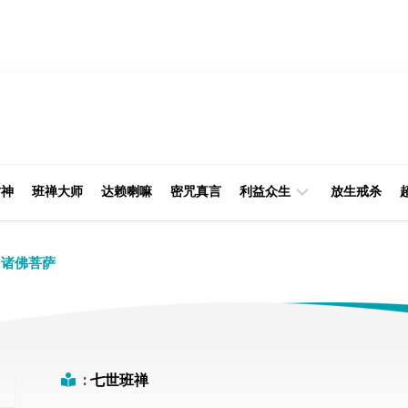
财神
班禅大师
达赖喇嘛
密咒真言
利益众生
放生戒杀
经
律
诸佛菩萨
典
部
印
阿
光
含
大
部
师
:
七世班禅
本
缘