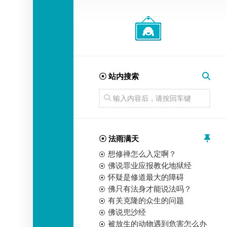
经
师
☉ 站内搜索
☉ 法雨满天
想修禅怎么入定啊？
佛说罪业应报教化地狱经
怀疑是修道最大的障碍
佛只有法身才能说法吗？
有关克隆的众生的问题
佛说兜沙经
被放生的动物遇到危害怎么办