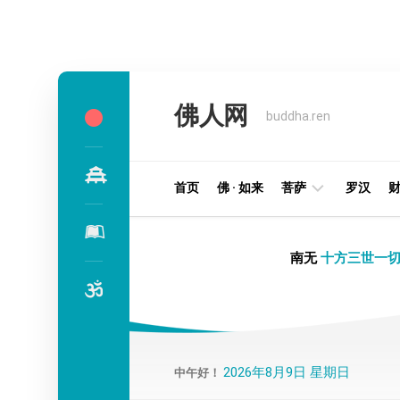
Skip
to
佛人网
content
buddha.ren
首页
佛 · 如来
菩萨
罗汉
明
南无
十方三世一切
王
部
金
刚
部
2026年8月9日 星期日
中午好！
译