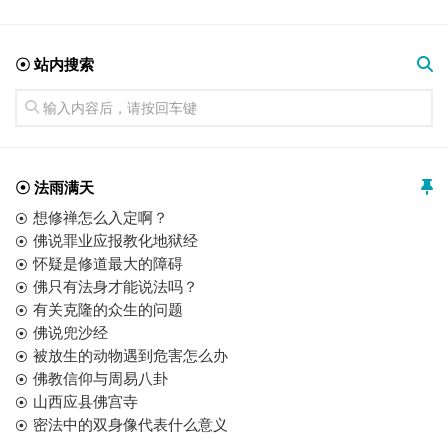
☉ 站内搜索
☉ 法雨满天
想修禅怎么入定啊？
佛说罪业应报教化地狱经
怀疑是修道最大的障碍
佛只有法身才能说法吗？
有关克隆的众生的问题
佛说兜沙经
被放生的动物遇到危害怎么办
佛教信仰与周易八卦
山西应县佛宫寺
密法中的双身像代表什么意义