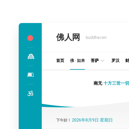
Skip
to
佛人网
content
buddha.ren
首页
佛 · 如来
菩萨
罗汉
明
南无
十方三世一切
王
部
金
刚
部
2026年8月9日 星期日
下午好！
译