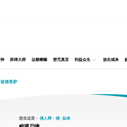
财神
班禅大师
达赖喇嘛
密咒真言
利益众生
放生戒杀
经
律
诸佛菩萨
典
部
印
阿
光
含
大
部
师
您在这里
>
佛人网
>
佛 · 如来
本
毗婆尸佛
缘