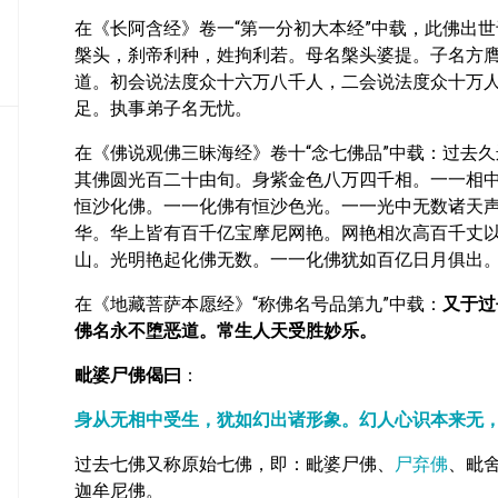
密
在《长阿含经》卷一“第一分初大本经”中载，此佛出
教
槃头，刹帝利种，姓拘利若。母名槃头婆提。子名方
部
道。初会说法度众十六万八千人，二会说法度众十万
史
足。执事弟子名无忧。
传
部
在《佛说观佛三昧海经》卷十“念七佛品”中载：过去
其佛圆光百二十由旬。身紫金色八万四千相。一一相
恒沙化佛。一一化佛有恒沙色光。一一光中无数诸天
华。华上皆有百千亿宝摩尼网艳。网艳相次高百千丈
山。光明艳起化佛无数。一一化佛犹如百亿日月俱出
在《地藏菩萨本愿经》“称佛名号品第九”中载：
又于过
佛名永不堕恶道。常生人天受胜妙乐。
毗婆尸佛偈曰
：
身从无相中受生，犹如幻出诸形象。幻人心识本来无
过去七佛又称原始七佛，即：毗婆尸佛、
尸弃佛
、毗
迦牟尼佛。