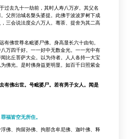
世于过去九十一劫前，其时人寿八万岁。其父名
膺。父所治城名槃头婆提。此佛于波波罗树下成
人，三会说法度众八万人。骞茶、提舍为其二高
久远有佛世尊名毗婆尸佛。身高显长六十由旬。
中八万四千好。一一好中无数金光。一一光中有
声闻比丘菩萨大众。以为侍者。人人各持一大宝
以为佛光。是时佛身益更明显。如百千日照紫金
。
去有佛出世。号毗婆尸。若有男子女人。闻是
，罪福皆空无所住。
舍浮佛、拘留孙佛、拘那含牟尼佛、迦叶佛、释