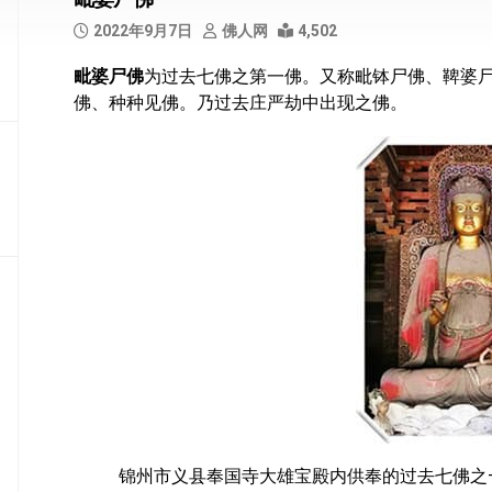
部
2022年9月7日
佛人网
4,502
般
毗婆尸佛
为过去七佛之第一佛。又称毗钵尸佛、鞞婆
若
佛、种种见佛。乃过去庄严劫中出现之佛。
部
华
严
部
涅
槃
部
大
集
部
经
集
部
锦州市义县奉国寺大雄宝殿内供奉的过去七佛之