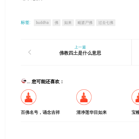
标签:
buddha
佛
如来
毗婆尸佛
过去七佛
上一篇
佛教四土是什么意思
... 您可能还喜欢：
百佛名号，诵念吉祥
清净莲华目如来
宝