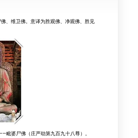
尸佛、维卫佛。意译为胜观佛、净观佛、胜见
——毗婆尸佛（庄严劫第九百九十八尊）。