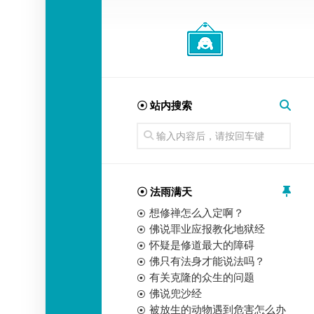
经
师
☉ 站内搜索
☉ 法雨满天
想修禅怎么入定啊？
佛说罪业应报教化地狱经
怀疑是修道最大的障碍
佛只有法身才能说法吗？
有关克隆的众生的问题
佛说兜沙经
被放生的动物遇到危害怎么办