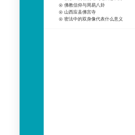
佛教信仰与周易八卦
山西应县佛宫寺
密法中的双身像代表什么意义