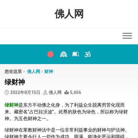
Skip
to
佛人网
content
您在这里
>
佛人网
>
财神
绿财神
2022年8月15日
佛人网
5,656
绿财神
是东方不动佛之化身，为了利益众生脱离穷苦化现而
来。藏密名“占巴拉沃波”。此尊的肤色为绿色，所以称为绿财
神。为五色财神之一。
绿财神在苯教财神法中是一位非常利益事业的财神与护法神。
绿财神主要令行人一切作为成功、圆满。能净化恶运和障碍，