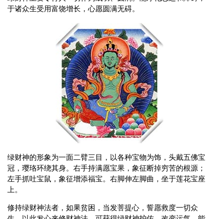
于诸众生受用富饶增长，心愿圆满无碍。
绿财神的形象为一面二臂三目，以各种宝物为饰，头戴五佛宝
冠，璎珞环绕其身。右手持满愿宝果，象征断掉穷苦的根源；
左手抓吐宝鼠，象征增添福宝。右脚伸左脚曲，坐于莲花宝座
上。
修持绿财神法者，如果贫困，当发菩提心，誓愿救度一切众
生，以此发心来修财神法，可获得绿财神护佑，改变运气，能