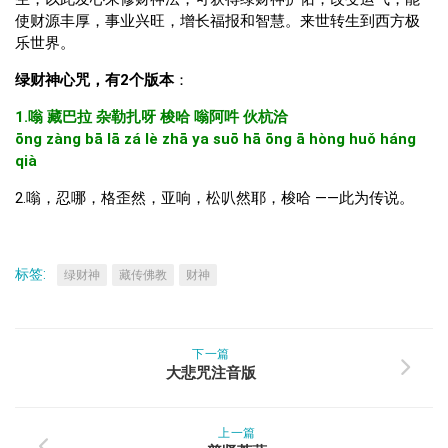
使财源丰厚，事业兴旺，增长福报和智慧。来世转生到西方极
乐世界。
绿财神心咒，有2个版本
：
1.嗡 藏巴拉 杂勒扎呀 梭哈 嗡阿吽 伙杭洽
ōng zàng bā lā zá lè zhā ya suō hā ōng ā hòng huǒ háng
qià
2.嗡，忍哪，格歪然，亚响，松叭然耶，梭哈 ——此为传说。
标签:
绿财神
藏传佛教
财神
下一篇
大悲咒注音版
上一篇