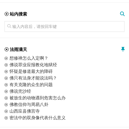
☉ 站内搜索
☉ 法雨满天
想修禅怎么入定啊？
佛说罪业应报教化地狱经
怀疑是修道最大的障碍
佛只有法身才能说法吗？
有关克隆的众生的问题
佛说兜沙经
被放生的动物遇到危害怎么办
佛教信仰与周易八卦
山西应县佛宫寺
密法中的双身像代表什么意义