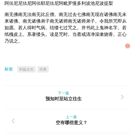
阿佉尼尼佉尼阿佉耶尼佉尼阿毗罗慢多利波池尼波提梨
南无佛南无法南无比丘僧。南无过去七佛南无现在诸佛南无未
来诸佛。南无诸佛弟子南无诸师南无诸师弟子。令我所咒即从
如愿。若人得时气病。结缕七过咒之。并书此上鬼神名字。若
纸槐皮上。系著缕头。读是咒时。当斋戒清净澡漱烧香。正心
乃说之。
标签:
利益众生
经典
下一篇
预知时至站立往生
上一篇
空有哪些意义？