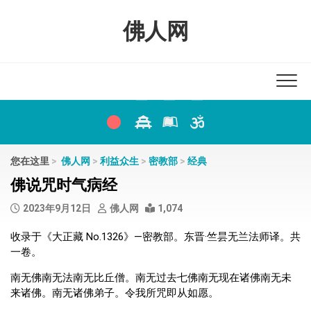
Skip
to
佛人网
content
您在这里
>
佛人网
>
利益众生
>
密教部
>
经典
佛说咒时气病经
2023年9月12日
佛人网
1,074
收录于《大正藏 No.1326》—密教部。东晋·竺昙无兰法师译。共
一卷。
南无佛南无法南无比丘僧。南无过去七佛南无现在诸佛南无未
来诸佛。南无诸佛弟子。令我所咒即从如愿。