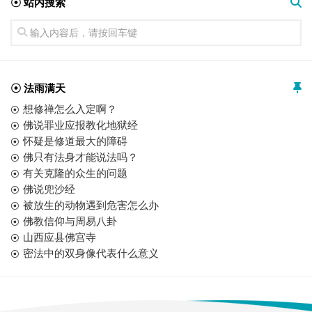
☉ 站内搜索
☉ 法雨满天
想修禅怎么入定啊？
佛说罪业应报教化地狱经
怀疑是修道最大的障碍
佛只有法身才能说法吗？
有关克隆的众生的问题
佛说兜沙经
被放生的动物遇到危害怎么办
佛教信仰与周易八卦
山西应县佛宫寺
密法中的双身像代表什么意义