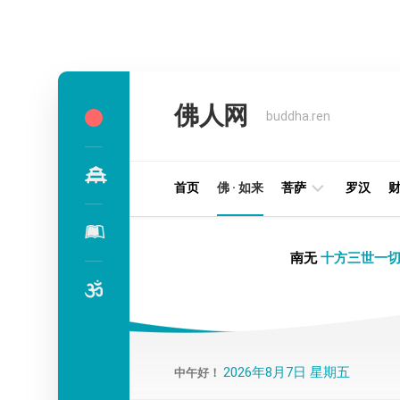
Skip
to
佛人网
content
buddha.ren
首页
佛 · 如来
菩萨
罗汉
明
南无
十方三世一切
王
部
金
刚
部
2026年8月7日 星期五
中午好！
译