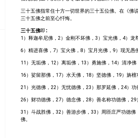
密
三十五佛指常住十方一切世界的三十五位佛。在《佛
教
部
三十五佛之前至心忏悔。
史
三十五佛
即∶
传
1）释迦牟尼佛，2）金刚不坏佛，3）宝光佛，4）龙
部
6）精进喜佛，7）宝火佛，8）宝月光佛，9）现无愚
11）无垢佛，12）离垢佛，13）勇施佛，14）清净佛
16）娑留那佛，17）水天佛，18）坚德佛，19）旃
21）光德佛，22）无忧德佛，23）那罗延佛，24）
26）财功德佛，27）德念佛，28）善名称功德佛，2
31）斗战胜佛，32）善游步佛，33）周匝庄严功德佛
佛。