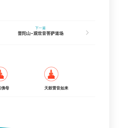
下一篇
普陀山–观世音菩萨道场
若佛母
天鼓雷音如来