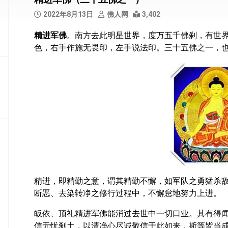
部
2022年8月13日
佛人网
3,402
般
精进军佛
。南方去此明星世界，度万五千佛刹，有世
若
色，右手作施无畏印，左手说法印。三十五佛之一，
部
华
严
部
涅
槃
部
大
集
部
精进，即精勤之意，谓其精勤不懈，如军队之勇猛杀
断恶、去染转净之修行过程中，不懈怠地努力上进。
经
集
皈依、顶礼精进军佛能消过去世中一切口业。其有得
部
信无忧刹土，以清净心尽诚敬信于此如来，斯等皆当