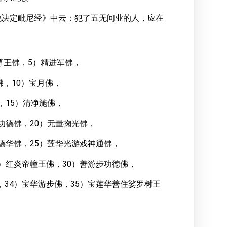
说决定毗尼经》中云：犯了五无间业的人，应在
尊王佛，5）精进军佛，
佛，10）宝月佛，
，15）清净施佛，
檀功德佛，20）无量掬光佛，
功德华佛，25）莲华光游戏神通佛，
9）红炎帝幢王佛，30）善游步功德佛，
，34）宝华游步佛，35）宝莲华善住娑罗树王