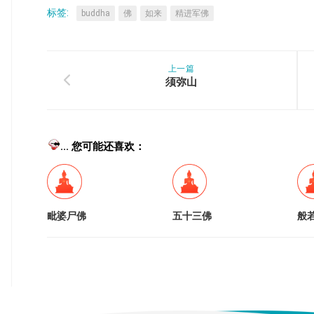
标签:
buddha
佛
如来
精进军佛
上一篇
须弥山
... 您可能还喜欢：
毗婆尸佛
五十三佛
般