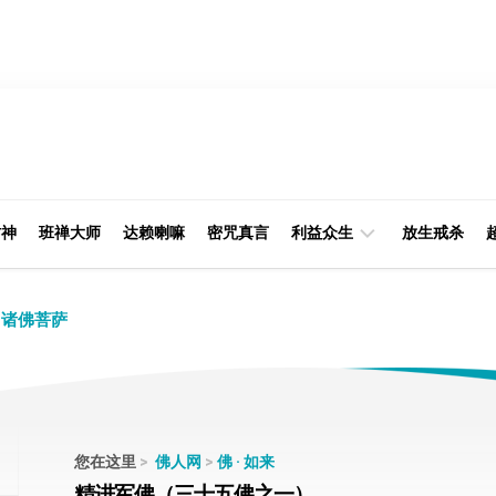
财神
班禅大师
达赖喇嘛
密咒真言
利益众生
放生戒杀
经
律
诸佛菩萨
典
部
印
阿
光
含
大
部
师
您在这里
>
佛人网
>
佛 · 如来
本
精进军佛（三十五佛之一）
缘