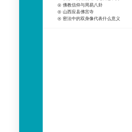
佛教信仰与周易八卦
山西应县佛宫寺
密法中的双身像代表什么意义