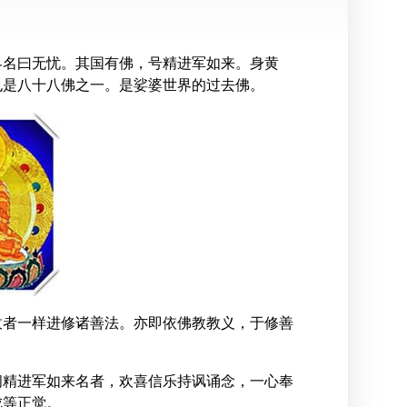
界名曰无忧。其国有佛，号精进军如来。身黄
也是八十八佛之一。是娑婆世界的过去佛。
敌者一样进修诸善法。亦即依佛教教义，于修善
闻精进军如来名者，欢喜信乐持讽诵念，一心奉
成等正觉。