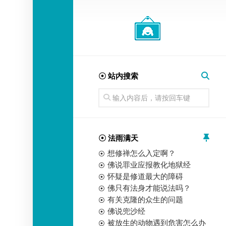
经
师
☉ 站内搜索
☉ 法雨满天
想修禅怎么入定啊？
佛说罪业应报教化地狱经
怀疑是修道最大的障碍
佛只有法身才能说法吗？
有关克隆的众生的问题
佛说兜沙经
被放生的动物遇到危害怎么办