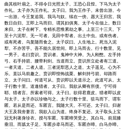
曲其枝叶扇之。不得令日光照太子。王恐心且惶。下马为太子
作礼。太子亦为王作礼。太子曰。我为王作子。未曾出游。今
一出游。今王复追我。我马与奴。续在一傍。愿大王归宫。我
数日自归。王即上马而归。谓其妇俱夷。太子今在佃上。数日
来归。太子在树下。专精长思惟累劫之事。上至三十三天。下
至十六泥犁。无一可者。见田中犁者。出土中虫。或有伤者。
或有死者。乌复随而食之。太子叹曰。人生地上。死当入泥
犁。不亦苦乎。吾不能久居世间。即上马而去。行十数里。见
一男子。名曰贲识。贲识者。鬼神中大神。为人刚憋。左手持
弓。右手持箭。腰带利剑。当道而立。贲识所立处者有三道。
一者天道。二者人道。三者泥犁恶人之道。太子遥见。心为不
乐。直以马前趣之。贲识即惶怖战栗。解剑持弓箭。却路而
立。太子问曰。何道可从。贲识即以天道示之。此道可从。太
子行数十里。道逢猎者。太子曰。我欲从卿有所债。宁可得
耶。猎者言。所索者可得。太子曰。欲得君鹿皮。猎者即以皮
与太子。太子亦以珍物与之。太子行数十里。驻马而下。谓车
匿。若从是而还。车匿言。我随大天。不可还。太子曰。归谢
大王及我舍妻言。我欲入山为道。终身不复还。太子取头上宝
冠无利著身珍衣。授与车匿。车匿啼哭受之。其白马。前屈膝
垂泪。而舐太子足。车匿步牵马而还。车匿亦啼。白马亦啼。