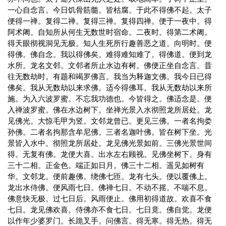
一心自念言。今日饥骨筋髓。皆枯腐。于此不得佛不起。太子
便得一禅。复得二禅。复得三禅。复得四禅。便于一夜中。得
阿术阇。自知所从何生无数世时宿命。二夜时。得第二术阇。
得天眼彻视洞见无极。知人生死所行趣善恶之道。向明时。便
得佛。佛自念。我以得佛矣。难得难知难了。得佛道。便到龙
水所。龙名文邻。文邻者所止水边有树。佛便正坐自念言。昔
往无数劫时。有题和竭罗佛言。我当为释迦文佛。我今日已得
佛矣。我从无数劫以来求佛。适今得佛耳。我从无数劫以来所
施。为入六波罗蜜。不忘我功德也。今皆得之。佛适念是。便
入禅波罗蜜。佛在水边树下。坐禅光景入水彻照龙所居处。龙
见佛光。大惊毛甲为竖。文邻龙曾已。更见三佛。一者名拘娄
孙佛。二者名拘那含牟尼佛。三者名迦叶佛。皆在树下坐。光
景皆入水中。彻照龙所居处。龙见佛光景如前。三佛光景世间
得。无复有佛。龙便大喜。出水左右顾视。见佛坐树下。身有
三十二相。正金色。端正如日月。佛三十二相。遥见如树有
华。文邻龙。便前趣佛。绕佛七匝。龙有七头。便以覆佛上。
龙出水侍佛。便风雨七日。佛禅七日。不动不摇。不喘不息。
佛意快无极。过七日后。风雨便止。佛用初得道故。欢喜不食
七日。龙见佛欢喜。侍佛亦不食七日。七日竟。佛自觉。龙便
以作年少婆罗门。长跪叉手。问佛言。得无寒。得无热。得无