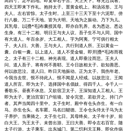
高四寸。足不蹈地。即复举右手言。天上天下。尊无过我者。
四天王即来下作礼。抱持太子。置黄金机上。和汤浴形。王与
夫人。左右皆惊。太子生时。上至三十三天下至十六泥犁。傍
行八极。万二千天地。皆为大明。天地为之振动。乃下为儿。
其乳母。以[疊*毛]布囊授其母。即亦自乳养。名为悉达。悉达
生身。有三十二相。明日王与夫人议。吾子生不与人同。国中
有大道人。年百余岁。大工相人。字为阿夷。宁可俱行相太
子。夫人曰。大善。王与夫人。共行到道人所。王以黄金一
囊。白银一囊。以上道人。道人不受金银。即开[疊*毛]布而视
之。太子有三十二相。神光表现。道人即垂泣而悲。王夫人
问。道人吾子。将有何不善耶。王今日故相太子。欲知善恶。
何以故悲泣。道人曰。昨日天地振动。正为太子。我伤年老。
今我当去世。恨不待此人。恨不闻是人经戒。以故悲泣。王闻
道人所言。即为太子。选择国中名倡妓。得四千人。令千人一
番歌乐。昼夜不休息。又欲宿卫太子。王深知道人工相人。王
即为太子。更治宫室门户垣墙。皆令完坚。若欲开之。持门户
者。其声当闻四十里中。太子生时。殿中有仓头亦生。有一白
马。亦生仓头。名车匿。马名曰鞬德。王令仓头侍太子马为太
子养护。当乘骑之。太子生七日。其母终矣。太子年十岁。前
白大王。为王太子。未曾出游。王曰大善。即令左右百官。随
太子行游。太子乘车。出东城门。第二忉利天王释。即化作病