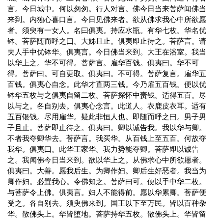
言。今日城中。何以匆匆。行人对言。佛今日当来菩萨闻佛当
来到。内独心喜口言。今日见佛来者。欲从佛求我心中所欲愿
者。须臾有一女人。名曰俱夷。持应水瓶。有华七枚。华名优
钵。菩萨随而呼之曰。大姊且止。俱夷即止待之。菩萨言。请
夫人手中优钵华。俱夷言。今日佛当来到。大王在浴室。我当
以华上之。华不可得。菩萨言。雇华百钱。俱夷曰。华不可
得。菩萨曰。可自更取。俱夷曰。不可得。菩萨复言。雇华五
百钱。俱夷心自念。此华才直两三钱。今乃雇五百钱。便以优
钵华五枚与之俱夷自留二枚。菩萨探怀中赍钱。适得五百。尽
以与之。各自别去。俱夷心念言。此道人。衣鹿皮衣耳。适有
五百银钱。尽用雇华。疑此非恒人也。即随而呼之曰。男子男
子且止。菩萨即止待之。俱夷曰。卿以诚告我。我以华与卿。
不者我夺卿华去。菩萨言。我买华。从百钱上至五百。何故夺
我华。俱夷曰。此华王家华。我力势能夺卿。菩萨即以诚告
之。我闻佛今日当来到。欲以华上之。从佛求心中所欲愿者。
俱夷曰。大善。愿我后生。为卿作妇。卿后生好恶者。我当为
卿作妇。必置我心。令佛知之。菩萨曰可。便以手中华二枚。
与菩萨令上佛。俱夷言。妇人不能得前。愿以华累卿。菩萨便
受之。各自别去。须臾佛来到。国王以下至万民。皆以百种杂
华。散佛头上。华皆堕地。菩萨持华五枚。散佛头上。华皆留