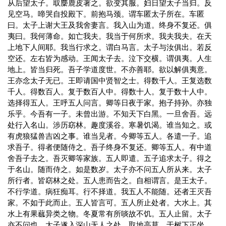
从后望太子。取麇鹿皮著之。欲变其服。妇日望太子当归。反
见空马。啼哭自投殿下。前抱马颈。谓车匿太子所在。车匿
曰。太子上谢大王及我舍妻言。我入山为道。终身不复还。俱
夷曰。我何薄命。如亡我夫。我当于何所求。我夫我夫。在天
上地下人间耶。我当行求之。谓白马言。太子与汝俱出。若反
空还。左右皆为感动。王闻太子去。泣下交横。谓俱夷。人生
地上。皆当归死。吾子学道度世。不亦善耶。欲以解俱夷意。
王亦念太子无已。王即请国中贤智之士。得数千人。王复选数
千人。得数百人。复于数百人中。得数十人。复于数十人中。
选择得五人。王呼五人问言。卿等日夜于家。抱子持孙。亦独
乐乎。今吾有一子。未曾出游。不知天下白黑。一旦舍吾。远
处行入名山。涉历窈林。趣度溪谷。寒暑饥渴。谁当知之。或
有虎狼猛兽吉凶之事。谁当见者。今卿等五人。各遣一子。追
求吾子。得者便随侍之。吾子终身不复还。卿等五人。有中道
舍吾子去之。吾灭卿等家族。五人即遣。五子追求太子。得之
于名山。随而侍之。如是数岁。太子亦不问五人所从来。太子
所行者。皆窈林之处。五人患而告之。自相谓言。是王太子。
不行学道。病狂痴耳。行不择道。我五人不能随。还者王灭吾
家。不如于此而止。五人皆言可。五人所止处者。大水上。其
水上有果蓏异类之物。冬夏常有所啖故不饥。五人止留。太子
亦不问也。太子遂入深山无人之处。取地高草。于树下正坐。