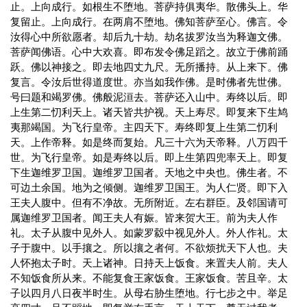
止。上向成行。如根生不堕地。菩萨持俱夷华。散佛头上。华
复留止。上向成行。在两肩不堕地。佛知菩萨至心。佛言。令
汝得心中所欲愿者。却后九十劫。劫名拔罗汝当为释迦文佛。
菩萨闻佛语。心中大欢喜。即布发令佛足蹈之。故立于佛前踊
跃。佛以神接之。即去地四丈九尺。无所播持。从上来下。佛
复言。令汝后世得道度世。亦当如我作佛。是时佛者先世佛。
号曰题和竭罗佛。佛般泥洹去。菩萨还入山中。寿终以后。即
上生第二忉利天上。诸天皆共护视。天上寿尽。即复来下生鸠
夷那竭国。为飞行皇帝。主四天下。寿终即复上生第二忉利
天。上作帝释。如是终而复始。凡三十六为天帝释。八万四千
世。为飞行皇帝。如是寿终以后。即上生第四兜率天上。即复
下生迦维罗卫国。迦维罗卫国者。天地之中央也。佛生者。不
可边土余国。地为之倾侧。迦维罗卫国王。为人仁贤。即下入
王夫人腹中。但有不净故。无所附近。左右群臣。及邻国请可
属迦维罗卫国者。闻王夫人有娠。皆来贺大王。前为夫人作
礼。太子从腹中见外人。如蒙罗縠中视见外人。外人作礼。太
子于腹中。以手攘之。所以攘之者何。不欲烦扰天下人也。夫
人怀抱太子时。天上诸神。日持天上饭食。来置夫人前。夫人
不知饭食所从来。不能复食王家饭食。王家饭食。苦且辛。太
子以四月八日夜半时生。从母右胁生堕地。行七步之中。举足