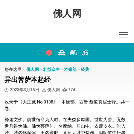
Skip
to
佛人网
content
您在这里
>
佛人网
>
利益众生
>
本缘部
>
经典
异出菩萨本起经
2023年3月15日
佛人网
774
收录于《大正藏 No.0188》—本缘部。西晋·聂道真居士译。共一
卷。
释迦文佛。前世宿命为人时。在夫娄多摩国。世世为善。无数
世乃得为佛。佛为菩萨时。名摩纳。居山中。衣鹿皮衣。时入
城。城名钵摩诃。王名耆耶。菩萨见城中匆匆。因问道中行者