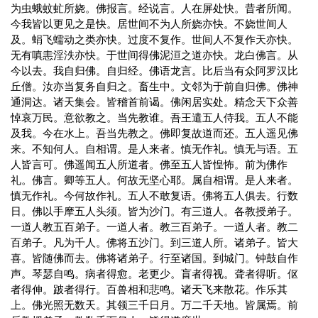
为虫蛾蚊虻所娆。佛报言。经说言。人在屏处快。昔者所闻。
今我皆以更见之是快。居世间不为人所娆亦快。不娆世间人
及。蜎飞蠕动之类亦快。过度不复作。世间人不复作天亦快。
无有嗔恚淫泆亦快。于世间得佛泥洹之道亦快。龙白佛言。从
今以去。我自归佛。自归经。佛语龙言。比后当有众阿罗汉比
丘僧。汝亦当复务自归之。畜生中。文邻为于前自归佛。佛神
通洞达。诸天集会。皆稽首前谒。佛闲居实处。精念天下众善
悼哀万民。意欲教之。当先教谁。吾王遣五人侍我。五人不能
及我。今在水上。吾当先教之。佛即复故道而还。五人遥见佛
来。不知何人。自相谓。是人来者。慎无作礼。慎无与语。五
人皆言可。佛遥闻五人所道者。佛至五人皆惶怖。前为佛作
礼。佛言。卿等五人。何故无坚心耶。属自相谓。是人来者。
慎无作礼。今何故作礼。五人不敢复语。佛将五人俱去。行数
日。佛以手摩五人头须。皆为沙门。有三道人。各教授弟子。
一道人教五百弟子。一道人者。教三百弟子。一道人者。教二
百弟子。凡为千人。佛将五沙门。到三道人所。诸弟子。皆大
喜。皆随佛而去。佛将诸弟子。行至诸国。到城门。钟鼓自作
声。琴瑟自鸣。病者得愈。老更少。盲者得视。聋者得听。伛
者得伸。跛者得行。百兽相和悲鸣。诸天飞来散花。作乐其
上。佛光照无数天。其领三千日月。万二千天地。皆属焉。前