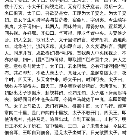
为太子娶妇。太子曰。我不娶妇。王为太子。阅一国中女。得
数十万女。令太子目阅视之讫。无有可太子意者。最后一女。
名曰俱夷。太子曰。吾欲娶是女。王即为太子娶之。为太子娶
妇。是女平生可持华卖与菩萨者。宿命时。字俱夷。今生续字
俱夷。太子谓妇曰。我两人。同床并首。愿得好华。置我两人
间共视。亦好耶。其妇曰。华可得。即取华置中央。夫妻侠之
卧。妇人之意。欲附太子。太子固谓妇言。若来附我。必迫此
华。此华有汁。流污床席。其妇即自却。久久复谓妇言。我两
人。同床并首。愿欲得好[疊*毛]布。置我两人中央顾视之。不
亦好耶。妇曰。[疊*毛]布可得。即取[疊*毛]布置中央。妇人之
意。意欲身前近太子。太子曰。若来附我。必有汗垢污[疊*毛]
布。其妇即却。不敢大亲太子。意疑太子。坐起常随太子。夜
半时。四天王。从天窗中来。呼太子曰。时到可去。太子曰。
我欲去不能得去。四天王。即令舞歌者伏鞞瞑。无所复知。其
妇卧出太子徐据床。起视其妇。恐妇觉知。太子遂下床而起得
去。徐呼同日所生仓头车匿。令鞴白马鞬德于中庭。车匿即鞴
马。太子上马欲去。恐门有声故。徘徊中庭。太子马行。蹄声
常闻二十里。是门声闻四十里故。太子不敢开门。四天王。即
使诸鬼神。抱持马足。逾屋出城。自到王家佃上。止树下。明
日王不知太子所在。宫中骚动。王曰。吾子未曾出游。今且在
佃舍耳。王即自到佃舍。遥见太子坐树下。日光欲照太子。树