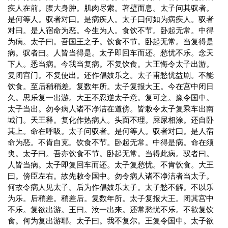
疾人在前。腹大身肿。肌肉尽索。著壁而息。太子问其驭者。
是何等人。驭者对曰。是病疾人。太子曰何如为病疾人。驭者
对曰。是人宿命为恶。今生为人。食饮不节。卧起无常。中得
为病。太子曰。吾国王之子。饮食不节。卧起无常。当复得是
病。驭者曰。人皆当得是。太子即回车而还。愁忧不乐。念天
下人。悉当病。今我当复病。不复饮食。大王悔令太子出游。
复闭宫门。不复使出。还作倡妓乐之。太子甫愁忧益剧。不能
饮食。至后稍稍差。复数年所。太子复报大王。今在宫中闭日
久。思乐复一出游。大王不忍逆太子意。复可之。豫令国中。
太子当出。勿令病人诸不净洁在道傍。皆敕令太子复乘车出南
城门。天王释。复化作热病人。头面不理。屎尿相涂。还自卧
其上。命在呼吸。太子问驭者。是何等人。驭者对曰。是人宿
命为恶。不肯自克。饮食不节。卧起无常。中得是病。命在须
臾。太子曰。吾亦饮食不节。卧起无常。当得此病。驭者曰。
人皆当病。太子即复回车而还。太子复愁忧。不肯饮食。大王
曰。傍臣左右。故先敕令国中。勿令病人诸不净洁者当太子。
何故令病人见太子。后为作倡妓乐太子。太子愁不解。不以乐
为乐。后稍差。稍差后。复数年所。太子复报大王。闭其宫中
不乐。复欲出游。王曰。汝一出来。还常愁忧不乐。不欲复饮
食。何为复出游耶。太子曰。我不复尔。王复令国中。太子欲