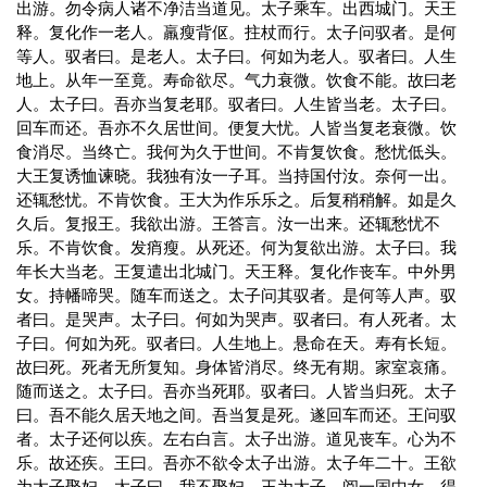
出游。勿令病人诸不净洁当道见。太子乘车。出西城门。天王
释。复化作一老人。羸瘦背伛。拄杖而行。太子问驭者。是何
等人。驭者曰。是老人。太子曰。何如为老人。驭者曰。人生
地上。从年一至竟。寿命欲尽。气力衰微。饮食不能。故曰老
人。太子曰。吾亦当复老耶。驭者曰。人生皆当老。太子曰。
回车而还。吾亦不久居世间。便复大忧。人皆当复老衰微。饮
食消尽。当终亡。我何为久于世间。不肯复饮食。愁忧低头。
大王复诱恤谏晓。我独有汝一子耳。当持国付汝。奈何一出。
还辄愁忧。不肯饮食。王大为作乐乐之。后复稍稍解。如是久
久后。复报王。我欲出游。王答言。汝一出来。还辄愁忧不
乐。不肯饮食。发痟瘦。从死还。何为复欲出游。太子曰。我
年长大当老。王复遣出北城门。天王释。复化作丧车。中外男
女。持幡啼哭。随车而送之。太子问其驭者。是何等人声。驭
者曰。是哭声。太子曰。何如为哭声。驭者曰。有人死者。太
子曰。何如为死。驭者曰。人生地上。悬命在天。寿有长短。
故曰死。死者无所复知。身体皆消尽。终无有期。家室哀痛。
随而送之。太子曰。吾亦当死耶。驭者曰。人皆当归死。太子
曰。吾不能久居天地之间。吾当复是死。遂回车而还。王问驭
者。太子还何以疾。左右白言。太子出游。道见丧车。心为不
乐。故还疾。王曰。吾亦不欲令太子出游。太子年二十。王欲