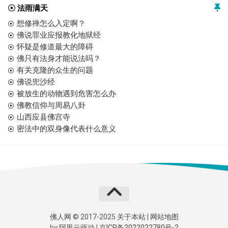
☉ 法雨满天
想修禅怎么入定啊？
佛说罪业应报教化地狱经
怀疑是修道最大的障碍
佛只有法身才能说法吗？
有关克隆的众生的问题
佛说兜沙经
被放生的动物遇到危害怎么办
佛教信仰与周易八卦
山西应县佛宫寺
密法中的双身像代表什么意义
佛人网
© 2017-2025
关于本站
|
网站地图
by
阿里云
驱动 |
京ICP备2022022780号-2