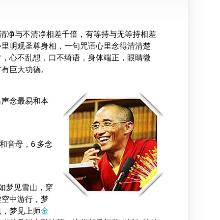
”清净与不清净相差千倍，有等持与无等持相差
心里明观圣尊身相，一句咒语心里念得清清楚
时，心不乱想，口不绮语，身体端正，眼睛微
才有巨大功德。
出声念最易和本
字和音母，6.多念
如梦见雪山，穿
虚空中游行，梦
法，梦见上师
金