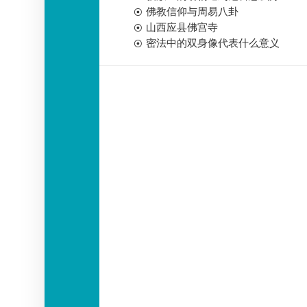
佛教信仰与周易八卦
山西应县佛宫寺
密法中的双身像代表什么意义