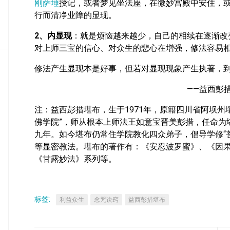
刚萨埵
授记，或者梦见坐法座，在微妙宫殿中安住，
密
行而清净业障的显现。
教
部
2、内显现
：就是烦恼越来越少，自己的相续在逐渐改
对上师三宝的信心、对众生的悲心在增强，修法容易
史
传
修法产生显现本是好事，但若对显现现象产生执著，
部
——益西彭
注：益西彭措堪布，生于1971年，原籍四川省阿坝州壤
佛学院”，师从根本上师法王如意宝晋美彭措，任命为
九年。如今堪布仍常住学院教化四众弟子，倡导学修“菩提心
等显密教法。堪布的著作有：《安忍波罗蜜》、《因
《甘露妙法》系列等。
标签:
利益众生
念咒诀窍
益西彭措堪布