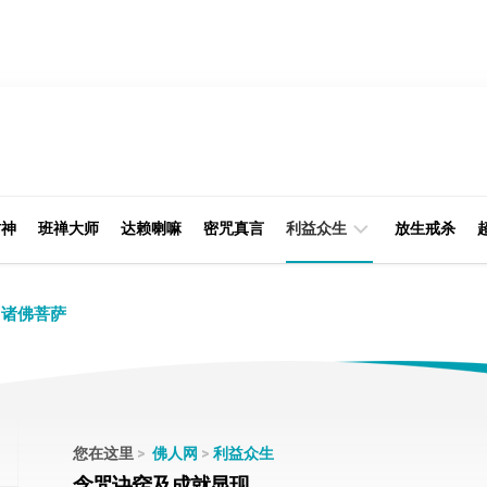
财神
班禅大师
达赖喇嘛
密咒真言
利益众生
放生戒杀
经
律
诸佛菩萨
典
部
印
阿
光
含
大
部
师
您在这里
>
佛人网
>
利益众生
本
念咒诀窍及成就显现
缘