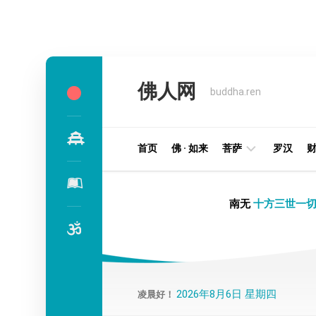
Skip
to
佛人网
content
buddha.ren
首页
佛 · 如来
菩萨
罗汉
明
南无
十方三世一切
王
部
金
刚
部
2026年8月6日 星期四
凌晨好！
译