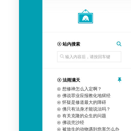
经
师
☉ 站内搜索
☉ 法雨满天
想修禅怎么入定啊？
佛说罪业应报教化地狱经
怀疑是修道最大的障碍
佛只有法身才能说法吗？
有关克隆的众生的问题
佛说兜沙经
被放生的动物遇到危害怎么办