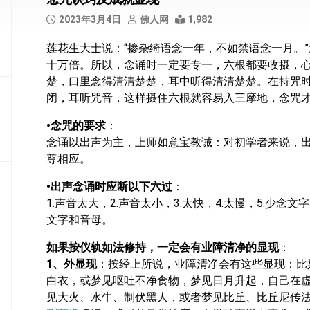
部
2023年3月4日
佛人网
1,982
般
莲花生大士说：“掺杂绮语念一年，不如禁语念一月。
若
十万倍。所以，念诵时一定要专一，六根都要收摄，
部
楚，口里念得清清楚楚，耳中听得清清楚楚。在持咒
华
闭，耳听咒音，这样摄住六根就容易入三摩地，念咒
严
部
•念咒的要求
：
念诵以出声为主，上师如意宝教诫：对初学者来说，
涅
尊相应。
槃
部
•出声念诵时应断以下六过
：
1.声音太大，2.声音太小，3.太快，4.太慢，5.少念文
大
文字和音母。
集
部
如果按仪轨如法修持，一定会有业障清净的显现
：
1、外显现
：按经上所说，业障清净会有这些显现：比
经
集
白衣，或梦见呕吐不净食物，梦见日月升起，自己在
部
见大火、水牛、制伏黑人，或者梦见比丘、比丘尼传