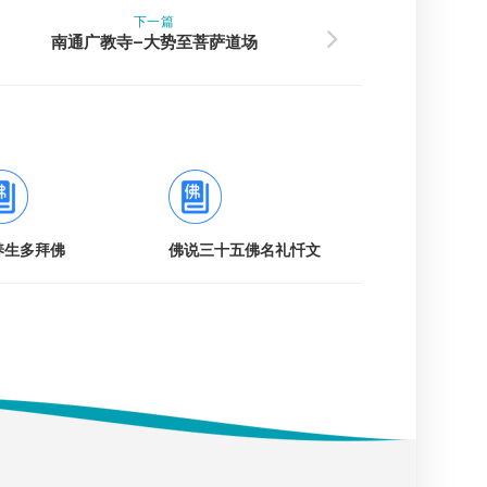
下一篇
南通广教寺–大势至菩萨道场
养生多拜佛
佛说三十五佛名礼忏文