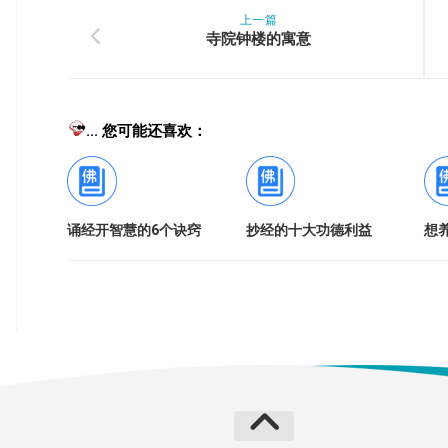
上一篇
寺院钟楼的寓意
... 您可能还喜欢：
诵经开智慧的6个诀窍
抄经的十大功德利益
想