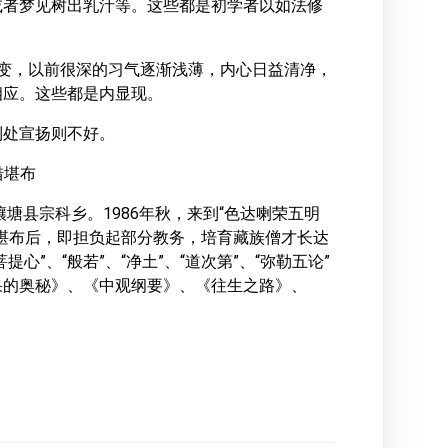
或者梦见树出乳汁等。这些都是初学者以如法修
变，以前很深的习气逐渐浅薄，内心日益清净，
相应。这些都是内显现。
到处宣扬则不好。
措堪布
塘县宗科乡。1986年秋，来到“色达喇荣五明
堪布后，即担负起部分教务，培育藏族僧才长达
”、“般若”、“净土”、“道次第”、“弥勒五论”
果的奥秘》、《中观纲要》、《往生之路》、