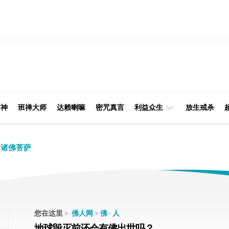
财神
班禅大师
达赖喇嘛
密咒真言
利益众生
放生戒杀
经
律
诸佛菩萨
典
部
印
阿
光
含
大
部
师
您在这里
>
佛人网
>
佛 · 人
本
地球毁灭前还会有佛出世吗？
缘