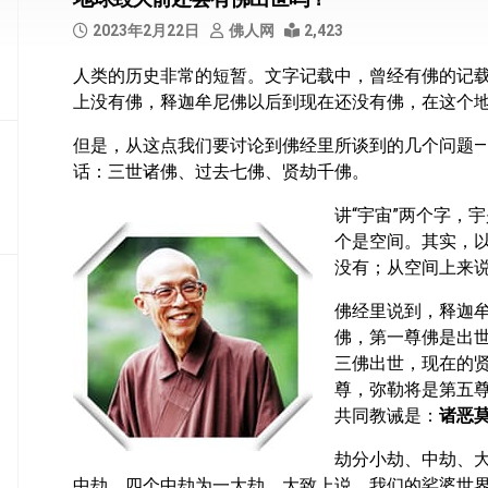
部
2023年2月22日
佛人网
2,423
般
人类的历史非常的短暂。文字记载中，曾经有佛的记
若
上没有佛，释迦牟尼佛以后到现在还没有佛，在这个
部
但是，从这点我们要讨论到佛经里所谈到的几个问题—
华
话：三世诸佛、过去七佛、贤劫千佛。
严
部
讲“宇宙”两个字，
涅
个是空间。其实，
槃
没有；从空间上来
部
佛经里说到，释迦
大
佛，第一尊佛是出
集
三佛出世，现在的
部
尊，弥勒将是第五
共同教诫是：
诸恶
经
集
劫分小劫、中劫、
部
中劫，四个中劫为一大劫。大致上说，我们的娑婆世