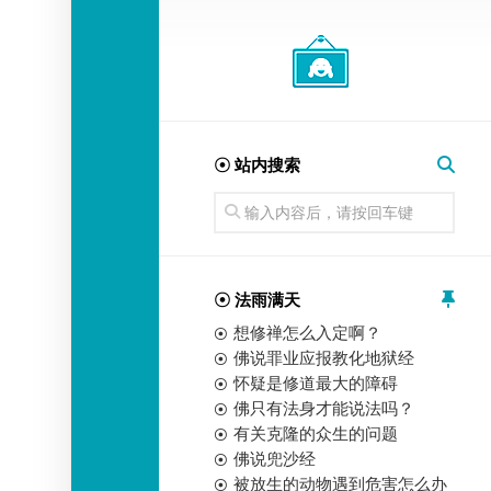
经
师
☉ 站内搜索
☉ 法雨满天
想修禅怎么入定啊？
佛说罪业应报教化地狱经
怀疑是修道最大的障碍
佛只有法身才能说法吗？
有关克隆的众生的问题
佛说兜沙经
被放生的动物遇到危害怎么办