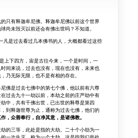
载的只有释迦牟尼佛。释迦牟尼佛以前这个世界
地球尚未毁灭以前还会有佛出世吗？不知道。
—凡是过去看过几本佛书的人，大概都看过这些
宇是上下四方，宙是古往今来，一个是时间，一
以时间来说，过去也没有，现在也没有，未来也
说，乃无际无限，也不是有相的存在。
牟尼佛是过去七佛中的第七个佛，他以前有六尊
世在过去九十一劫以前，本劫之前的庄严劫中有
贤劫中，共有千佛出世，已出世的释尊是第四
尊，到释迦世尊为止，通称为过去七佛，他们的
莫作，众善奉行，自净其意，是诸佛教。
大劫的三等，此处是指的大劫。二十个小劫为一
界的一次生灭，称为一个大劫，这是指我们所处