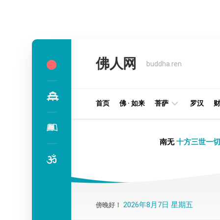
Skip
to
佛人网
content
buddha.ren
首页
佛 · 如来
菩萨
罗汉
明
南无
十方三世一切
王
部
金
刚
部
2026年8月7日 星期五
傍晚好！
译