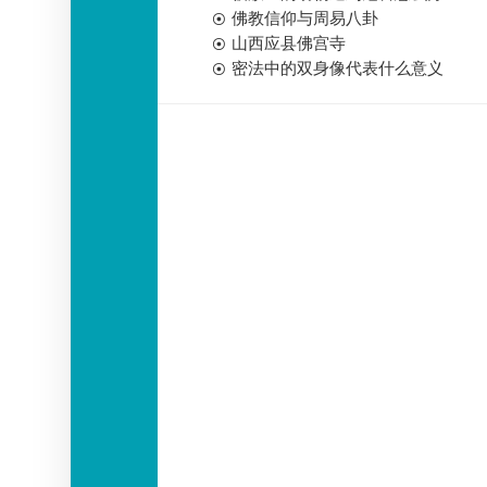
佛教信仰与周易八卦
山西应县佛宫寺
密法中的双身像代表什么意义