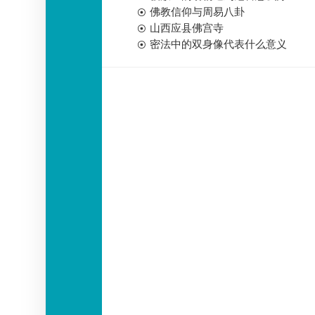
佛教信仰与周易八卦
山西应县佛宫寺
密法中的双身像代表什么意义