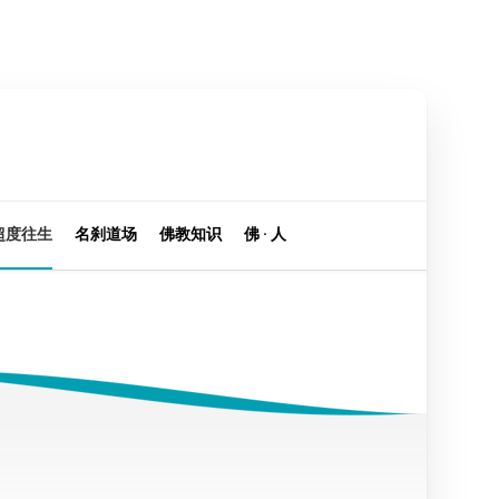
超度往生
名刹道场
佛教知识
佛 · 人