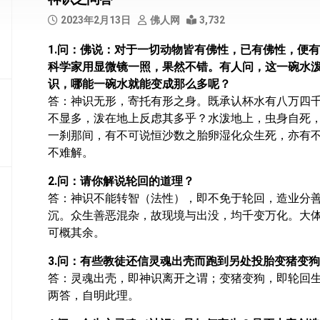
部
2023年2月13日
佛人网
3,732
般
1.问：佛说：对于一切动物皆有佛性，已有佛性，便
若
科学家用显微镜一照，果然不错。有人问，这一碗水
部
识，哪能一碗水就能变成那么多呢？
华
答：神识无形，寄托有形之身。既承认杯水有八万四
严
不显多，泼在地上反虑其多乎？水泼地上，虫身自死
部
一刹那间，有不可说恒沙数之胎卵湿化众生死，亦有
不难解。
涅
槃
2.问：请你解说轮回的道理？
部
答：神识不能转智（法性），即不免于轮回，造业分
沉。众生善恶混杂，故现境与出没，均千变万化。大
大
集
可概其余。
部
3.问：有些教徒还信灵魂出壳而跑到另处投胎变猪变
经
答：灵魂出壳，即神识离开之谓；变猪变狗，即轮回
集
两答，自明此理。
部