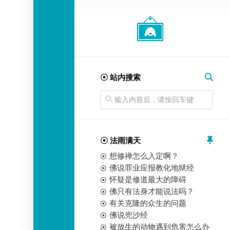
经
师
☉ 站内搜索
☉ 法雨满天
想修禅怎么入定啊？
佛说罪业应报教化地狱经
怀疑是修道最大的障碍
佛只有法身才能说法吗？
有关克隆的众生的问题
佛说兜沙经
被放生的动物遇到危害怎么办