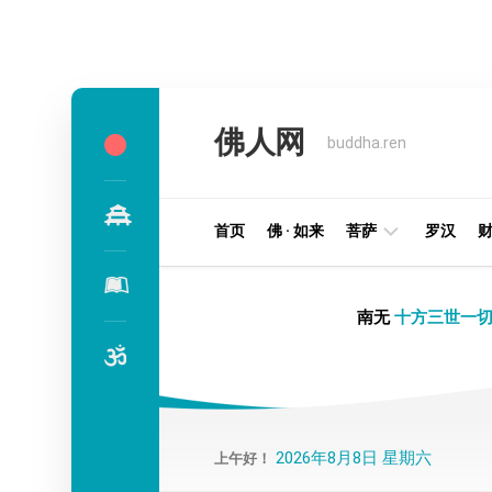
Skip
to
佛人网
content
buddha.ren
首页
佛 · 如来
菩萨
罗汉
明
南无
十方三世一切
王
部
金
刚
部
2026年8月8日 星期六
上午好！
译