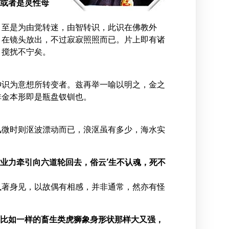
造或者是灵性母
，至是为由觉转迷，由智转识，此识在佛教外
，在镜头放出，不过寂寂照照而已。片上即有诸
，搅扰不宁矣。
神识为意想所转变者。兹再举一喻以明之，金之
非金本形即是瓶盘钗钏也。
风微时则沤波漂动而已，浪沤虽有多少，海水实
由业力牵引向六道轮回去，俗云‘生不认魂，死不
执著身见，以故偶有相感，并非通常，然亦有怪
。比如一样的畜生类虎狮象身形状那样大又强，