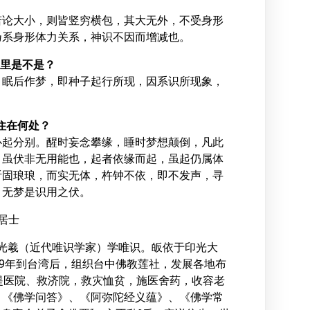
若论大小，则皆竖穷横包，其大无外，不受身形
乃系身形体力关系，神识不因而增减也。
那里是不是？
，眠后作梦，即种子起行所现，因系识所现象，
住在何处？
心起分别。醒时妄念攀缘，睡时梦想颠倒，凡此
，虽伏非无用能也，起者依缘而起，虽起仍属体
听固琅琅，而实无体，杵钟不依，即不发声，寻
，无梦是识用之伏。
居士
从梅光羲（近代唯识学家）学唯识。皈依于印光大
49年到台湾后，组织台中佛教莲社，发展各地布
提医院、救济院，救灾恤贫，施医舍药，收容老
、《佛学问答》、《阿弥陀经义蕴》、《佛学常