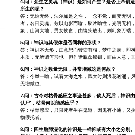
4.问：众生之灵魂（神识）是如何产生？是否上帝创
密
所生的呢？
教
答：无始无终，法尔如是之性，一念不觉，而变无明
部
者，名曰灵魂。兹以电影而喻，胶片喻性，光明无相
史
象，山河大地，男女饮食，由镜头放出，则幻象万端
传
部
5.问：神识与其假体是否同样的形状？
答：神识本无形，由意想而转变有相，梦中之身，即
本质，无所谓何形也，但作诸瓶盘钗钏，而由人意，
6.问：神识之数量无限，并常增减这是何故？
答：今举一喻，试看大海之水，风大时则浪花汹涌，
无增减也。
7.问：古今对枯骨感应之事迹甚多，倘人死后，神识
认尸’，枯骨何以能感应乎？
答：枯骨感应，只限死者生在鬼道，因鬼有小通，又
物假托者。
8.问：四生胎卵湿化的神识是一样抑或有大小之分别