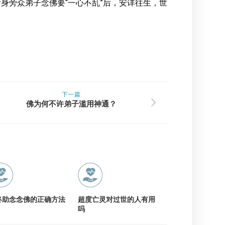
咐身旁众弟子念佛要“一心不乱”后，安详往生，世
下一篇
佛为何不许弟子滥用神通？
终助念念佛的正确方法
超度亡灵对过世的人有用
吗