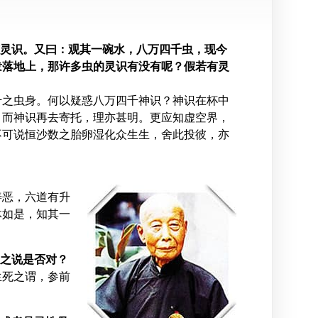
有灵识。又曰：观其一碗水，八万四千虫，现今
泼落地上，那许多虫的灵识有没有呢？假若有灵
千之虫身。何以疑惑八万四千神识？神识在杯中
，而神识再去寄托，理亦甚明。更应知虚空界，
不可说恒沙数之胎卵湿化众生生，舍此投彼，亦
善恶，六道有升
体如是，知其一
狗之说是否对？
生死之谓，参前