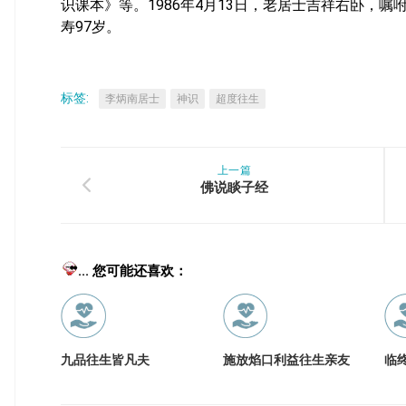
识课本》等。1986年4月13日，老居士吉祥右卧，嘱
寿97岁。
标签:
李炳南居士
神识
超度往生
上一篇
佛说睒子经
... 您可能还喜欢：
九品往生皆凡夫
施放焰口利益往生亲友
临