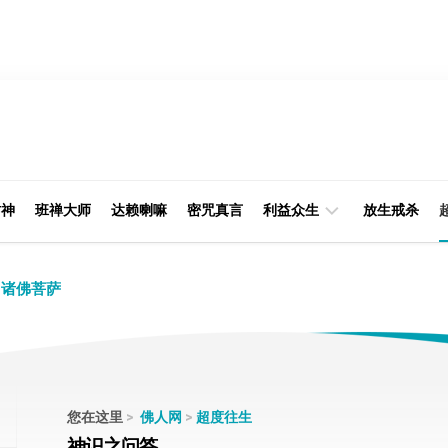
财神
班禅大师
达赖喇嘛
密咒真言
利益众生
放生戒杀
经
律
诸佛菩萨
典
部
印
阿
光
含
大
部
师
您在这里
>
佛人网
>
超度往生
本
神识之问答
缘