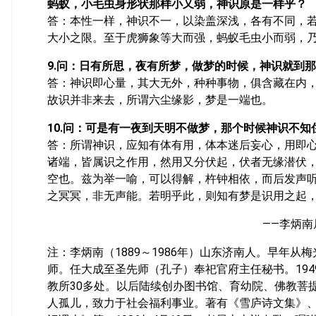
蚂蚁，小毛虫身形状那样小又弱，神识原是一样乎？
答：本性一样，神识不一，以染盖深浅，各有不同，
大小之限。至于虎狮象等大而强，蚂蚁毛虫小而弱，
9.问：日有所思，夜有所梦，做梦的时候，神识就到
答：神识即心量，其大无外，种种事物，俱含藏在内
故识并非来去，所谓六尘缘影，梦是一端也。
10.问：可是有一夜到天明不做梦，那个时候神识不知
答：所谓神识，应知有体有用，体本迷后妄心，用即
诸端，皆属识之作用，然用又分伏起，伏者无缘潜伏
空也。兹为举一喻，可以得解，杵钟相依，而后发声
之冥冥，非无声能。若明乎此，则知有梦是识用之起
——李炳南
注：李炳南（1889～1986年）山东济南人。早年
师。任大成至圣先师（孔子）奉祀官府主任秘书。19
教所30多处。以后陆续创办图书馆、育幼院、佛教菩
人孤儿，致力于社会福利事业。著有《雪庐诗文集》