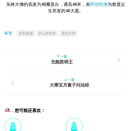
东林大佛的底座为48瓣莲台，通高48米，表
阿弥陀佛
为救度众
生所发的48大愿。
标签:
名刹道场
庐山东林寺
慧远大师
下一篇
无能胜明王
上一篇
大乘宝月童子问法经
... 您可能还喜欢：