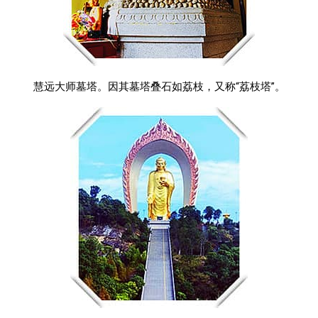
慧远大师墓塔。因其墓塔叠石如荔枝，又称“荔枝塔”。