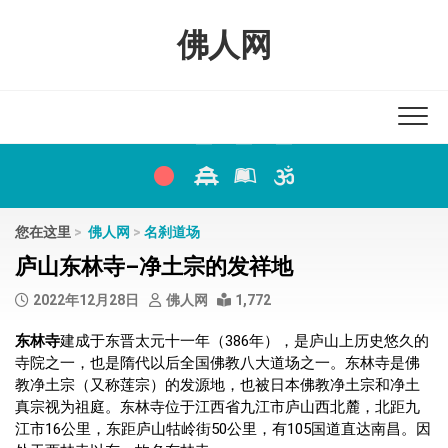
Skip
to
佛人网
content
您在这里
>
佛人网
>
名刹道场
庐山东林寺–净土宗的发祥地
2022年12月28日
佛人网
1,772
东林寺
建成于东晋太元十一年（386年），是庐山上历史悠久的
寺院之一，也是隋代以后全国佛教八大道场之一。东林寺是佛
教净土宗（又称莲宗）的发源地，也被日本佛教净土宗和净土
真宗视为祖庭。东林寺位于江西省九江市庐山西北麓，北距九
江市16公里，东距庐山牯岭街50公里，有105国道直达南昌。因