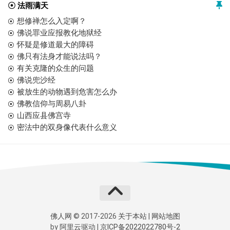
☉ 法雨满天
想修禅怎么入定啊？
佛说罪业应报教化地狱经
怀疑是修道最大的障碍
佛只有法身才能说法吗？
有关克隆的众生的问题
佛说兜沙经
被放生的动物遇到危害怎么办
佛教信仰与周易八卦
山西应县佛宫寺
密法中的双身像代表什么意义
佛人网
© 2017-2026
关于本站
|
网站地图
by
阿里云
驱动 |
京ICP备2022022780号-2