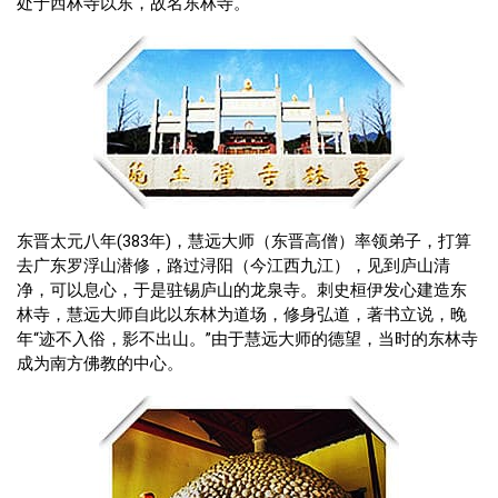
处于西林寺以东，故名东林寺。
东晋太元八年(383年)，慧远大师（东晋高僧）率领弟子，打算
去广东罗浮山潜修，路过浔阳（今江西九江），见到庐山清
净，可以息心，于是驻锡庐山的龙泉寺。刺史桓伊发心建造东
林寺，慧远大师自此以东林为道场，修身弘道，著书立说，晚
年“迹不入俗，影不出山。”由于慧远大师的德望，当时的东林寺
成为南方佛教的中心。