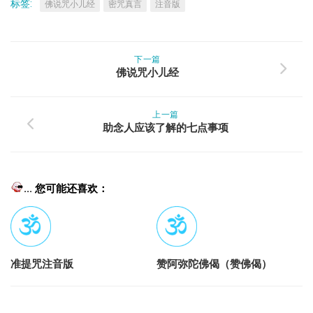
标签:
佛说咒小儿经
密咒真言
注音版
下一篇
佛说咒小儿经
上一篇
助念人应该了解的七点事项
... 您可能还喜欢：
准提咒注音版
赞阿弥陀佛偈（赞佛偈）