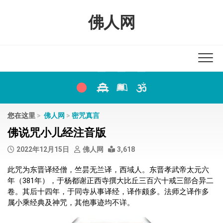
Skip
to
佛人网
content
您在这里
>
佛人网
>
密咒真言
佛说咒小儿经注音版
2022年12月15日
佛人网
3,618
此咒为东晋译经僧，竺昙无兰译，西域人。东晋孝武帝太元六
年（381年），于杨都谢正西寺撰大比丘三百六十戒三部合异二
卷。其后十四年，于同寺从事译经，译作颇多。法师之译作多
属小乘经典及神咒，其他事迹均不详。