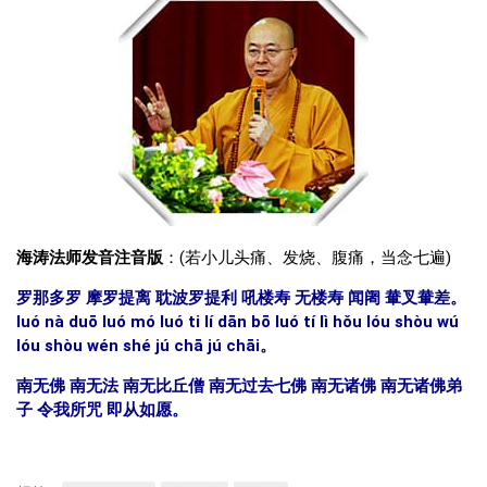
海涛法师发音注音版
：(若小儿头痛、发烧、腹痛，当念七遍)
罗那多罗 摩罗提离 耽波罗提利 吼楼寿 无楼寿 闻阇 輂叉輂差。
luó nà duō luó mó luó ti lí dān bō luó tí lì hǒu lóu shòu wú
lóu shòu wén shé jú chā jú chāi。
南无佛 南无法 南无比丘僧 南无过去七佛 南无诸佛 南无诸佛弟
子 令我所咒 即从如愿。