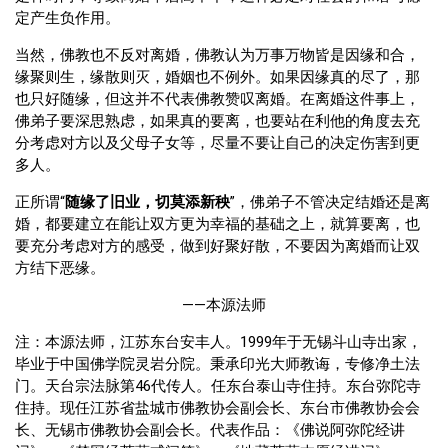
定产生负作用。
当然，佛教也不反对离婚，佛教认为万事万物皆是因缘和合，
缘聚则生，缘散则灭，婚姻也不例外。如果因缘真的尽了，那
也只好随缘，但这并不代表佛教赞叹离婚。在离婚这件事上，
佛弟子要深思熟虑，如果真的要离，也要站在利他的角度去充
分考虑对方以及父母子女等，尽量不要让自己的决定伤害到更
多人。
正所谓“
随缘了旧业，切莫添新秧
”，佛弟子不管决定结婚还是离
婚，都要建立在能让双方更为幸福的基础之上，就算要离，也
要充分考虑对方的感受，做到好聚好散，不要因为离婚而让双
方结下恶缘。
——本源法师
注：本源法师，江苏东台安丰人。1999年于无锡斗山寺出家，
毕业于中国佛学院灵岩分院。秉承印光大师教诲，专修净土法
门。天台宗法脉第46代传人。任东台泰山寺住持。东台弥陀寺
住持。现任江苏省盐城市佛教协会副会长、东台市佛教协会会
长、无锡市佛教协会副会长。代表作品：《佛说阿弥陀经讲