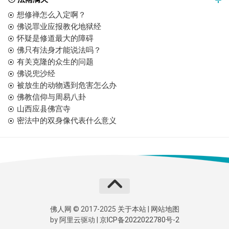
想修禅怎么入定啊？
佛说罪业应报教化地狱经
怀疑是修道最大的障碍
佛只有法身才能说法吗？
有关克隆的众生的问题
佛说兜沙经
被放生的动物遇到危害怎么办
佛教信仰与周易八卦
山西应县佛宫寺
密法中的双身像代表什么意义
佛人网
© 2017-2025
关于本站
|
网站地图
by
阿里云
驱动 |
京ICP备2022022780号-2