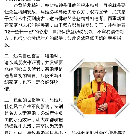
一、违背慈悲精神。慈悲精神是佛教的根本精神，目的就是要
让众生得到安乐。离婚必将导致夫妻双方，双方父母，尤其是
子女等从中受到伤害，这与佛教的慈悲精神相违背。而重新组
建家庭也未必能够美满，由于双方都曾经受过伤害，往往抱着
“吃一堑长一智”的心态，自我保护意识特别强，不容易信任对
方，也很少会考虑对方的感受，如此必然降低再婚的幸福指
数。
二、违背自己誓言。结婚时，
请亲戚朋友作证明，并发誓要
永结同心白头偕老，离婚即是
违背当初的誓言。即使重新组
织家庭，也不一定会好好珍
惜。
三、负面的世俗导向。离婚对
社会风气产生不良影响，特别
是名人夫妻离婚，必然产生负
面的示范效应，让大家都误把
婚姻视作儿戏，甚至认为离婚
是种时尚，导致离婚率居高不下，这样必定对社会的和谐与稳