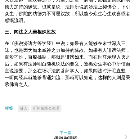
大众发起一丝欢喜之心，乃至为之垂一滴泪，那都是佛陀的功
德力加持的缘故。也就是说，法师所说的妙法上契佛心，下引
众生，佛陀的功德力不可思议故，所以能令众生心生欢喜或者
感慨流泪。
三、闻法之人善根殊胜故
在《佛说济诸方等学经》中说：如果有人能够在末世深入三
昧，也是因为如来威神之力加持的缘故。如果有人诽谤法师，
百般刁难，百般挑剔，那就是诽谤如来。而在世尊示现入灭之
后，如果有法师明白随机说法的要义，遵循众生本心中所信而
宣说法要，那么在场听法的菩萨学人，如果闻法时汗毛直竖，
一听闻经典就能够背诵如流，那就可以知道，这样的人则是秉
承佛旨之人。
标签:
佛人
听闻佛经会流泪
下一篇
佛说兜调经