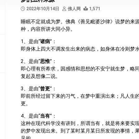
部
2022年10月14日
佛人网
1,571
般
睡眠不定就成为梦。佛典《善见毗婆沙律》说梦的来
若
种，内容所讲大同小异。
部
1、是由“
诸病
”：
华
即身体上四大不调发生出来的病态，如身体在冷则梦
严
部
2、是由“
思惟
”：
涅
即心理有所希求，因感情和思想的不安宁就生梦，略
槃
复起及想像二说。
部
3、是由“
曾更
”：
大
即前所经过留下来的习气，在梦中重演出来；凡人生
集
更。
部
4、是由“
当有
”：
经
这种在现代科学没有讲到，所谓当有，就是将来要实
集
的梦中发现出来。到了某时某月某日所发现的事情，
部
见的。