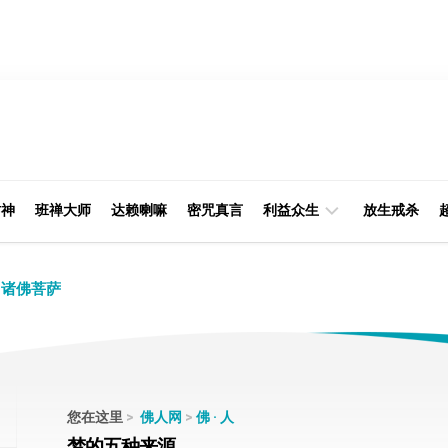
财神
班禅大师
达赖喇嘛
密咒真言
利益众生
放生戒杀
经
律
诸佛菩萨
典
部
印
阿
光
含
大
部
师
您在这里
>
佛人网
>
佛 · 人
本
梦的五种来源
缘