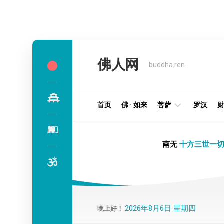
Skip
to
佛人网
content
buddha.ren
首页
佛 · 如来
菩萨
罗汉
明
南无
十方三世一切
王
部
金
刚
部
2026年8月6日 星期四
晚上好！
译