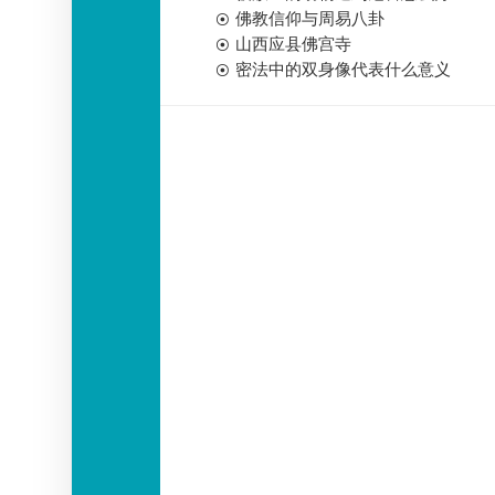
佛教信仰与周易八卦
山西应县佛宫寺
密法中的双身像代表什么意义