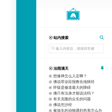
经
师
☉ 站内搜索
☉ 法雨满天
想修禅怎么入定啊？
佛说罪业应报教化地狱经
怀疑是修道最大的障碍
佛只有法身才能说法吗？
有关克隆的众生的问题
佛说兜沙经
被放生的动物遇到危害怎么办