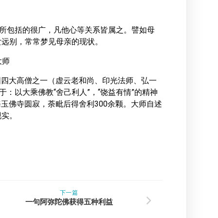
字所包括的很广，凡他心等关系皆属之。譬如母
女远别，常常梦见母亲的现状。
大师
)，民国四大高僧之一（虚云老和尚、印光法师、弘一
于：以大乘佛教“舍己利人”，“饶益有情”的精神
海玉佛寺圆寂，荼毗后得舍利300余颗。大师自述
现实。
下一篇
一句阿弥陀佛获得五种利益